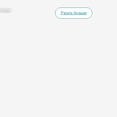
ольше
Узнать больше
Вход
Заказы
Товары
Аналитика
Клиенты
Диалоги
Настройки
Счета и оплата
Помощь
Выйти