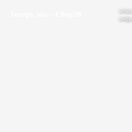
inSal
Теперь мы – Сбер2B
цифр
Каналы продаж
Интернет-магазин
Маркетплейсы
Возможности
Функционал платформы
Шаблоны дизайна
Приложения
Доставка
Техническая информация
Мессенджеры
AI-Аналитик