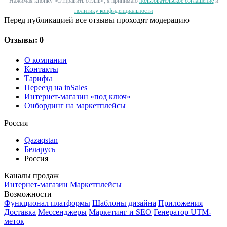
Нажимая кнопку «Отправить отзыв», я принимаю
пользовательское соглашение
и
политику конфиденциальности
Перед публикацией все отзывы проходят модерацию
Отзывы: 0
О компании
Контакты
Тарифы
Переезд на inSales
Интернет-магазин «под ключ»
Онбординг на маркетплейсы
Россия
Qazaqstan
Беларусь
Россия
Каналы продаж
Интернет-магазин
Маркетплейсы
Возможности
Функционал платформы
Шаблоны дизайна
Приложения
Доставка
Мессенджеры
Маркетинг и SEO
Генератор UTM-
меток