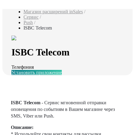
Магазин расширений inSales
/
Сервис
/
Push
/
ISBC Telecom
ISBC Telecom
Телефония
Установить приложение
ISBC Telecom
- Сервис мгновенной отправки
оповещения по событиям в Вашем магазине через
SMS, Viber или Push.
Описание:
* Используйте свои контакты для рассылки