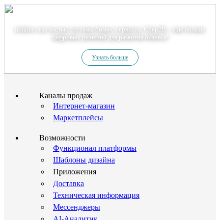
Теперь мы – Сбер2B
inSales стал частью системы бизнес-сервисов. Сбер2В – еще больше
цифровых решений для развития бизнеса!
Узнать больше
Каналы продаж
Интернет-магазин
Маркетплейсы
Возможности
Функционал платформы
Шаблоны дизайна
Приложения
Доставка
Техническая информация
Мессенджеры
AI-Аналитик