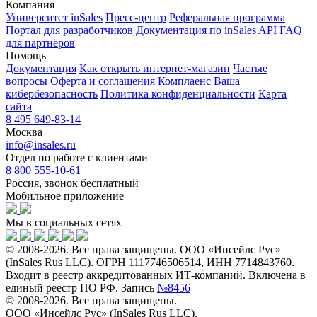
Компания
Университет inSales
Пресс-центр
Реферальная программа
Портал для разработчиков
Документация по inSales API
FAQ
для партнёров
Помощь
Документация
Как открыть интернет-магазин
Частые
вопросы
Оферта и соглашения
Комплаенс
Ваша
кибербезопасность
Политика конфиденциальности
Карта
сайта
8 495 649-83-14
Москва
info@insales.ru
Отдел по работе с клиентами
8 800 555-10-61
Россия, звонок бесплатный
Мобильное приложение
Мы в социальных сетях
© 2008-2026. Все права защищены. ООО «Инсейлс Рус»
(InSales Rus LLC). ОГРН 1117746506514, ИНН 7714843760.
Входит в реестр аккредитованных ИТ-компаний. Включена в
единый реестр ПО РФ. Запись
№8456
© 2008-2026. Все права защищены.
ООО «Инсейлс Рус» (InSales Rus LLC).