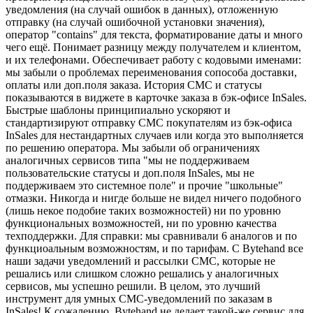
уведомления (на случай ошибок в данных), отложенную
отправку (на случай ошибочной установки значения),
оператор "contains" для текста, форматирование даты и много
чего ещё. Понимает разницу между получателем и клиентом,
и их телефонами. Обеспечивает работу с кодовыми именами:
мы забыли о проблемах переименования сопособа доставки,
оплаты или доп.поля заказа. История СМС и статусы
показываются в виджете в карточке заказа в бэк-офисе InSales.
Быстрые шаблоны принципиально ускоряют и
стандартизируют отправку СМС покупателям из бэк-офиса
InSales для нестандартных случаев или когда это выполняется
по решению оператора. Мы забыли об ограничениях
аналогичных сервисов типа "мы не поддерживаем
пользовательские статусы и доп.поля InSales, мы не
поддерживаем это системное поле" и прочие "школьные"
отмазки. Никогда и нигде больше не видел ничего подобного
(лишь некое подобие таких возможностей) ни по уровню
функциональных возможностей, ни по уровню качества
техподдержки. Для справки: мы сравнивали 6 аналогов и по
функциоальным возможностям, и по тарифам. С Bytehand все
наши задачи уведомлений и рассылки СМС, которые не
решались или слишком сложно решались у аналогичных
сервисов, мы успешно решили. В целом, это лучший
инструмент для умных СМС-уведомлений по заказам в
InSales! К сожалению, Bytehand не делает такой-же сервис для