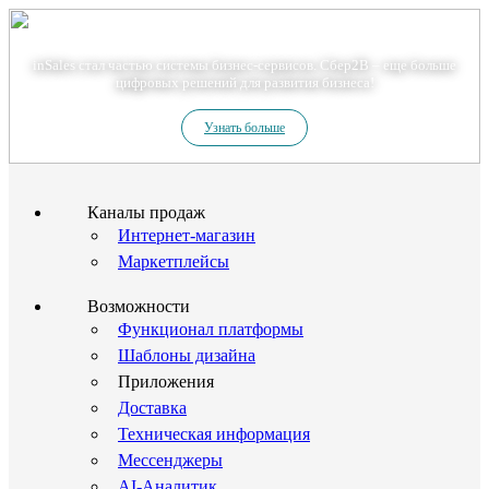
Теперь мы – Сбер2B
inSales стал частью системы бизнес-сервисов. Сбер2В – еще больше
цифровых решений для развития бизнеса!
Узнать больше
Каналы продаж
Интернет-магазин
Маркетплейсы
Возможности
Функционал платформы
Шаблоны дизайна
Приложения
Доставка
Техническая информация
Мессенджеры
AI-Аналитик