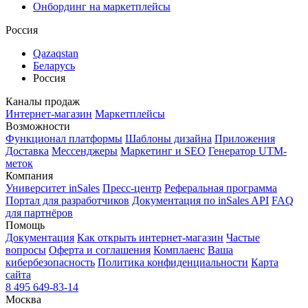
Онбординг на маркетплейсы
Россия
Qazaqstan
Беларусь
Россия
Каналы продаж
Интернет-магазин
Маркетплейсы
Возможности
Функционал платформы
Шаблоны дизайна
Приложения
Доставка
Мессенджеры
Маркетинг и SEO
Генератор UTM-
меток
Компания
Университет inSales
Пресс-центр
Реферальная программа
Портал для разработчиков
Документация по inSales API
FAQ
для партнёров
Помощь
Документация
Как открыть интернет-магазин
Частые
вопросы
Оферта и соглашения
Комплаенс
Ваша
кибербезопасность
Политика конфиденциальности
Карта
сайта
8 495 649-83-14
Москва