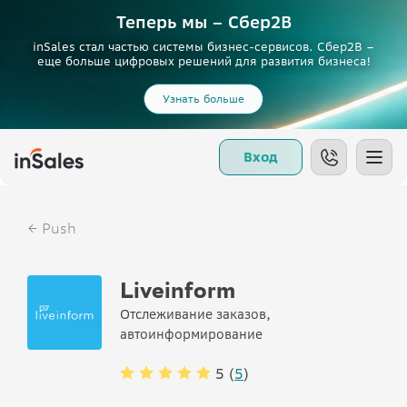
Теперь мы – Сбер2B
inSales стал частью системы бизнес-сервисов. Сбер2В –
еще больше цифровых решений для развития бизнеса!
Узнать больше
Вход
Push
Liveinform
Отслеживание заказов,
автоинформирование
5 (
5
)