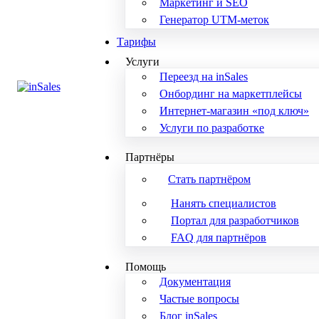
Маркетинг и SEO
Генератор UTM-меток
Тарифы
Услуги
Переезд на inSales
Онбординг на маркетплейсы
Интернет-магазин «под ключ»
Услуги по разработке
Партнёры
Стать партнёром
Нанять специалистов
Портал для разработчиков
FAQ для партнёров
Помощь
Документация
Частые вопросы
Блог inSales