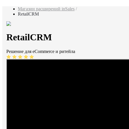
Магазин расширений inSales
/
RetailCRM
RetailCRM
Решение для eCommerce и ритейла
5 (
5
)
Установить приложение