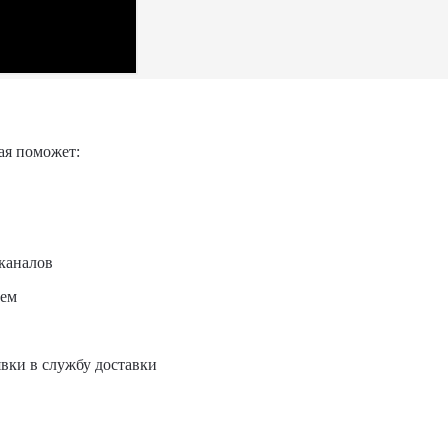
ая поможет:
каналов
ием
явки в службу доставки