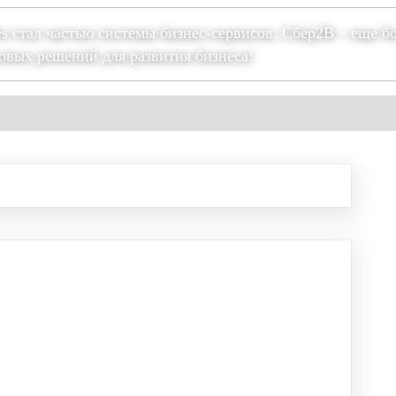
es стал частью системы бизнес-сервисов. Сбер2В – еще б
овых решений для развития бизнеса!