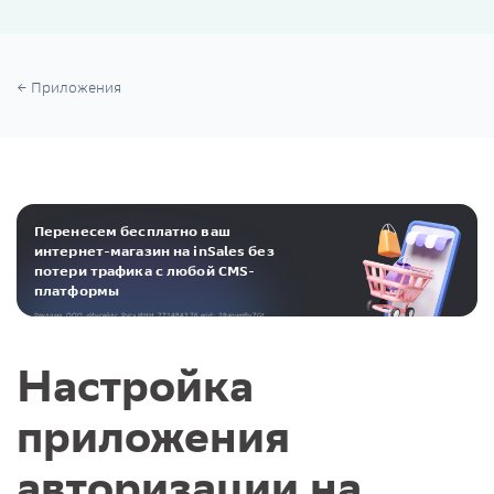
Приложения
Перенесем бесплатно ваш
интернет-магазин на inSales без
потери трафика с любой CMS-
платформы
Реклама. ООО «Инсейлс Рус»‎ ИНН 771484376 erid: 2RanymBvZGt
Настройка
приложения
авторизации на