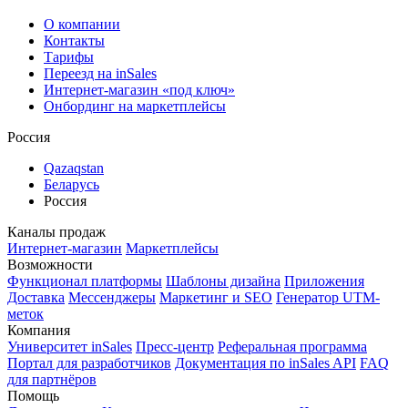
О компании
Контакты
Тарифы
Переезд на inSales
Интернет-магазин «под ключ»
Онбординг на маркетплейсы
Россия
Qazaqstan
Беларусь
Россия
Каналы продаж
Интернет-магазин
Маркетплейсы
Возможности
Функционал платформы
Шаблоны дизайна
Приложения
Доставка
Мессенджеры
Маркетинг и SEO
Генератор UTM-
меток
Компания
Университет inSales
Пресс-центр
Реферальная программа
Портал для разработчиков
Документация по inSales API
FAQ
для партнёров
Помощь