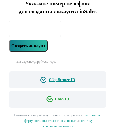
Укажите номер телефона
для создания аккаунта inSales
Создать аккаунт
или зарегистрируйтесь через
СберБизнес ID
Сбер ID
Нажимая кнопку «‎Создать аккаунт»‎, я принимаю
публичную
оферту
,
пользовательское соглашение
и
политику
конфиденциальности