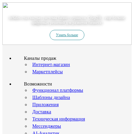
Теперь мы – Сбер2B
inSales стал частью системы бизнес-сервисов. Сбер2В – еще больше
цифровых решений для развития бизнеса!
Узнать больше
Каналы продаж
Интернет-магазин
Маркетплейсы
Возможности
Функционал платформы
Шаблоны дизайна
Приложения
Доставка
Техническая информация
Мессенджеры
AI-Аналитик