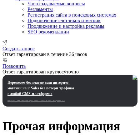
Часто задаваемые вопросы
Регламенты
Регистрация сайта в поисковых системах
Подключение счетчиков и метрик
Продвижение и настройка рекламы
SEO рекомендации
Создать запрос
Ответ гарантирован в течение 36 часов
Позвонить
Ответ гарантирован круглосуточно
Перенесем бесплатно ваш интернет-
магазин на inSales без потери трафика
с любой CMS-платформы
Реклама. ООО «Инсейлс Рус»‎ ИНН 771484376 erid: 2RanymBvZGt
Прочая информация