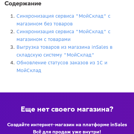
Содержание
Синхронизация сервиса "МойСклад" с
магазином без товаров
Синхронизация сервиса "МойСклад" с
магазином с товарами
Выгрузка товаров из магазина inSales в
складскую систему "МойСклад"
Обновление статусов заказов из 1С и
МойСклад
Еще нет своего магазина?
Создайте интернет-магазин на платформе inSales
Всё для продаж уже внутри!