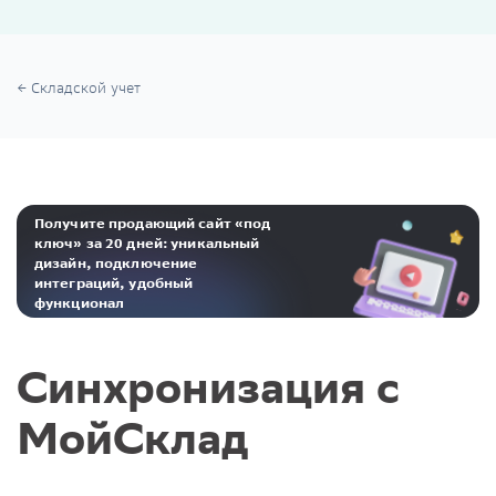
Складской учет
Получите продающий сайт «под
ключ» за 20 дней: уникальный
дизайн, подключение
интеграций, удобный
функционал
Реклама. ООО «Инсейлс Рус»‎ ИНН 771484376 erid: 2Ranyo5dJeU
Синхронизация с
МойСклад