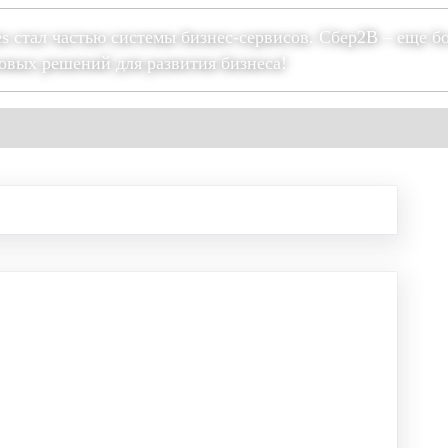
es стал частью системы бизнес-сервисов. Сбер2В – еще б
овых решений для развития бизнеса!