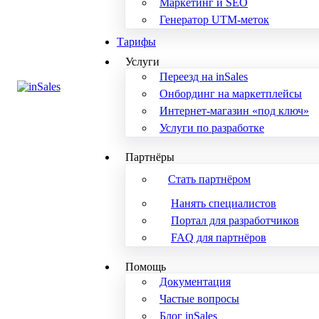
Маркетинг и SEO
Генератор UTM-меток
Тарифы
Услуги
Переезд на inSales
Онбординг на маркетплейсы
Интернет-магазин «под ключ»
Услуги по разработке
Партнёры
Стать партнёром
Нанять специалистов
Портал для разработчиков
FAQ для партнёров
Помощь
Документация
Частые вопросы
Блог inSales