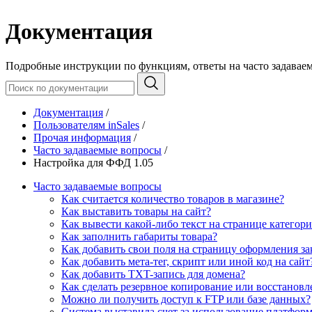
Документация
Подробные инструкции по функциям, ответы на часто задавае
Документация
/
Пользователям inSales
/
Прочая информация
/
Часто задаваемые вопросы
/
Настройка для ФФД 1.05
Часто задаваемые вопросы
Как считается количество товаров в магазине?
Как выставить товары на сайт?
Как вывести какой-либо текст на странице категор
Как заполнить габариты товара?
Как добавить свои поля на страницу оформления за
Как добавить мета-тег, скрипт или иной код на сайт
Как добавить TXT-запись для домена?
Как сделать резервное копирование или восстанов
Можно ли получить доступ к FTP или базе данных?
Система выставила счет за использование платформы