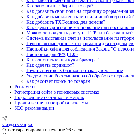
Как вывести какой-либо текст на странице категор
Как заполнить габариты товара?
Как добавить свои поля на страницу оформления за
Как добавить мета-тег, скрипт или иной код на сайт
Как добавить TXT-запись для домена?
Как сделать резервное копирование или восстанов
Можно ли получить доступ к FTP или базе данных?
Система выставила счет за использование платформы
Персональные данные: информация для владельцев
Настройки сайта для соблюдения Закона "О персон
Настройка для ФФД 1.05
Как очистить кэш и куки браузера?
Как сделать скриншот?
Печать почтовых бланков по заказу в магазине
Уведомление Роскомнадзора об обработке персонал
Как работает поиск по товарам
Регламенты
Регистрация сайта в поисковых системах
Подключение счетчиков и метрик
Продвижение и настройка рекламы
SEO рекомендации
Создать запрос
Ответ гарантирован в течение 36 часов