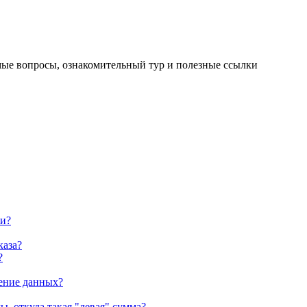
мые вопросы, ознакомительный тур и полезные ссылки
ии?
каза?
?
ление данных?
, откуда такая "левая" сумма?