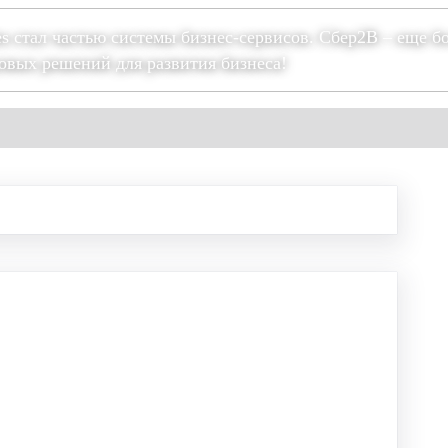
es стал частью системы бизнес-сервисов. Сбер2В – еще б
овых решений для развития бизнеса!