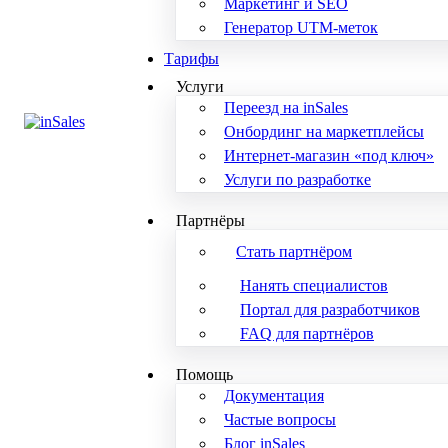
Маркетинг и SEO
Генератор UTM-меток
Тарифы
Услуги
Переезд на inSales
Онбординг на маркетплейсы
Интернет-магазин «под ключ»
Услуги по разработке
Партнёры
Стать партнёром
Нанять специалистов
Портал для разработчиков
FAQ для партнёров
Помощь
Документация
Частые вопросы
Блог inSales