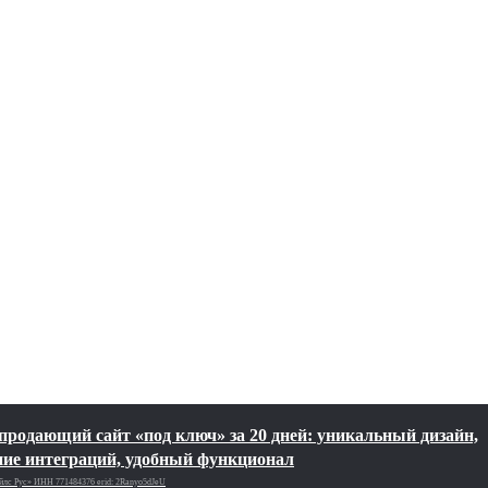
продающий сайт «под ключ» за 20 дней: уникальный дизайн,
ие интеграций, удобный функционал
лс Рус»‎ ИНН 771484376 erid: 2Ranyo5dJeU