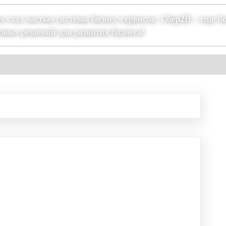
es стал частью системы бизнес-сервисов. Сбер2В – еще б
овых решений для развития бизнеса!