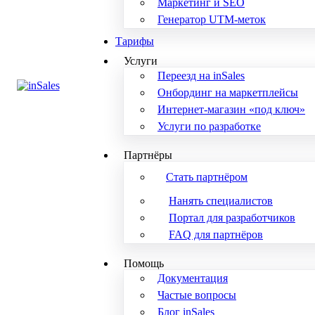
Маркетинг и SEO
Генератор UTM-меток
Тарифы
Услуги
Переезд на inSales
Онбординг на маркетплейсы
Интернет-магазин «под ключ»
Услуги по разработке
Партнёры
Стать партнёром
Нанять специалистов
Портал для разработчиков
FAQ для партнёров
Помощь
Документация
Частые вопросы
Блог inSales