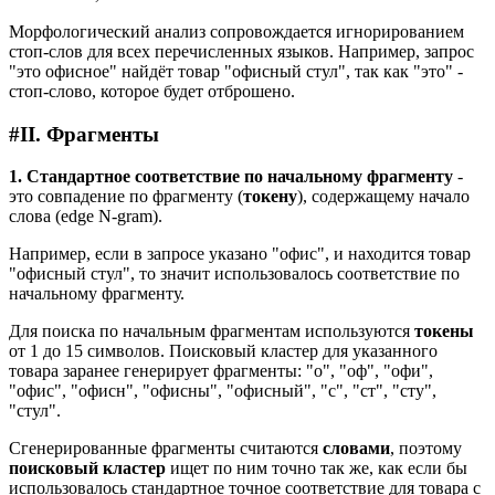
Морфологический анализ сопровождается игнорированием
стоп-слов для всех перечисленных языков. Например, запрос
"это офисное" найдёт товар "офисный стул", так как "это" -
стоп-слово, которое будет отброшено.
#
II. Фрагменты
1. Стандартное соответствие по начальному фрагменту
-
это совпадение по фрагменту (
токену
), содержащему начало
слова (edge N-gram).
Например, если в запросе указано "офис", и находится товар
"офисный стул", то значит использовалось соответствие по
начальному фрагменту.
Для поиска по начальным фрагментам используются
токены
от 1 до 15 символов. Поисковый кластер для указанного
товара заранее генерирует фрагменты: "о", "оф", "офи",
"офис", "офисн", "офисны", "офисный", "с", "ст", "сту",
"стул".
Сгенерированные фрагменты считаются
словами
, поэтому
поисковый кластер
ищет по ним точно так же, как если бы
использовалось стандартное точное соответствие для товара с