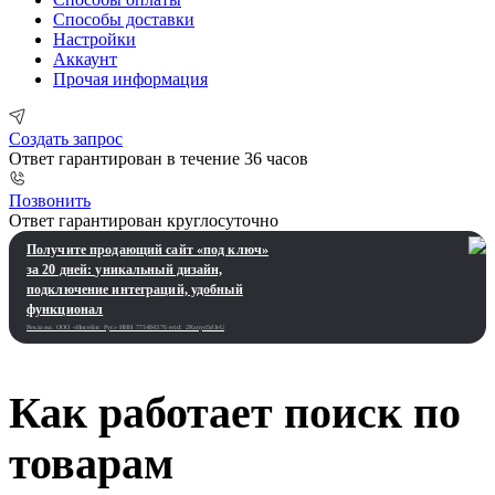
Способы доставки
Настройки
Аккаунт
Прочая информация
Создать запрос
Ответ гарантирован в течение 36 часов
Позвонить
Ответ гарантирован круглосуточно
Получите продающий сайт «под ключ»
за 20 дней: уникальный дизайн,
подключение интеграций, удобный
функционал
Реклама. ООО «Инсейлс Рус»‎ ИНН 771484376 erid: 2Ranyo5dJeU
Как работает поиск по
товарам