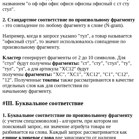
названием "о оф офи офис офисн офисны офисный с ст сту
стул".
2. Стандартное соответствие по произвольному фрагменту
- это совпадение по любому фрагменту в слове (N-gram).
Например, когда в запросе указано "тул", а товар называется
"офисный стул", то значит использовалось совпадение по
произвольному фрагменту.
Кластер
генерирует фрагменты от 2 до 10 символов. Для
"стул" будут получены
фрагменты:
"ст", "сту", "стул", "ту",
"тул", "ул", а для артикула "XC12" будут
получены
фрагменты:
"XC", "XC1", "XC12", "C1", "C12",
"12". Полученные
токены
также рассматриваются в качестве
отдельных слов как для соответствия по
начальному фрагменту.
#
III. Буквальное соответствие
1. Буквальное соответствие по произвольному фрагменту
(с учетом спецсимоволов) - алгоритм, при котором ни
поисковый запрос, ни значение атрибута товара не
разбивается на слова. Каждый запрос рассматривается как
единое ключевое слово
вне зависимости от наличия