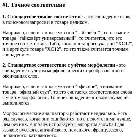
#
I. Точное соответствие
1. Стандартное точное соответствие
- это совпадение слова
в поисковом запросе и в товаре целиком.
Например, если в запросе указано "гайковёрт", а в название
товара "гайковёрт универсальный", то считается, что это
точное соответствие. Либо, когда и в запросе указано "XC12",
и в артикуле товара "XC12", то это также считается точным
совпадением.
2. Стандартное соответствие с учётом морфологии
- это
совпадение с учетом морфологических преобразований в
окончаниях слов.
Например, если в запросе указано "офисное", а название
товара "офисный стул", то это считается соответствием слова
с учётом морфологии. Точное совпадение в таком случае не
выполняется.
Морфологические анализаторы работают неидеально. Есть
ряд случаев, когда они ошибаются, но в целом с ними лучше,
чем без них. В inSales используется алгоритм snowball для
языков: русского, английского, немецкого, французского,
испанского, каталанского.