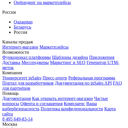
Онбординг на маркетплейсы
Россия
Qazaqstan
Беларусь
Россия
Каналы продаж
Интернет-магазин
Маркетплейсы
Возможности
Функционал платформы
Шаблоны дизайна
Приложения
Доставка
Мессенджеры
Маркетинг и SEO
Генератор UTM-
меток
Компания
Университет inSales
Пресс-центр
Реферальная программа
Портал для разработчиков
Документация по inSales API
FAQ
для партнёров
Помощь
Документация
Как открыть интернет-магазин
Частые
вопросы
Оферта и соглашения
Комплаенс
Ваша
кибербезопасность
Политика конфиденциальности
Карта
сайта
8 495 649-83-14
Москва