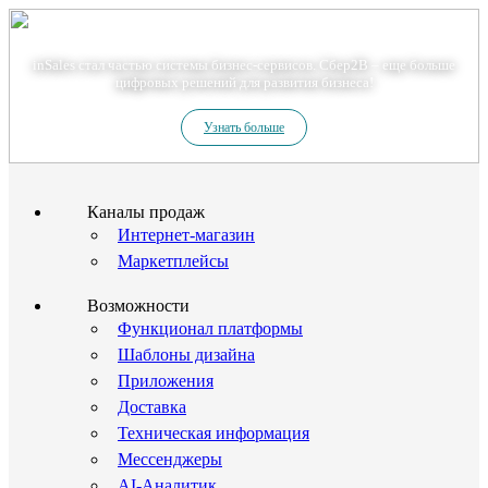
Теперь мы – Сбер2B
inSales стал частью системы бизнес-сервисов. Сбер2В – еще больше
цифровых решений для развития бизнеса!
Узнать больше
Каналы продаж
Интернет-магазин
Маркетплейсы
Возможности
Функционал платформы
Шаблоны дизайна
Приложения
Доставка
Техническая информация
Мессенджеры
AI-Аналитик