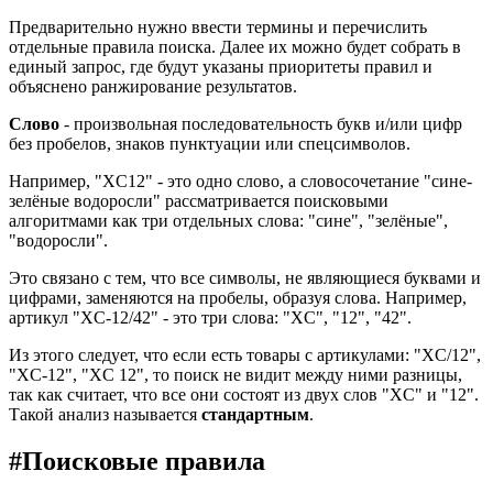
Предварительно нужно ввести термины и перечислить
отдельные правила поиска. Далее их можно будет собрать в
единый запрос, где будут указаны приоритеты правил и
объяснено ранжирование результатов.
Слово
- произвольная последовательность букв и/или цифр
без пробелов, знаков пунктуации или спецсимволов.
Например, "XC12" - это одно слово, а словосочетание "сине-
зелёные водоросли" рассматривается поисковыми
алгоритмами как три отдельных слова: "сине", "зелёные",
"водоросли".
Это связано с тем, что все символы, не являющиеся буквами и
цифрами, заменяются на пробелы, образуя слова. Например,
артикул "XC-12/42" - это три слова: "XC", "12", "42".
Из этого следует, что если есть товары с артикулами: "XC/12",
"XC-12", "XC 12", то поиск не видит между ними разницы,
так как считает, что все они состоят из двух слов "XC" и "12".
Такой анализ называется
стандартным
.
#
Поисковые правила