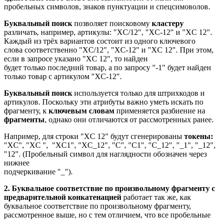
пробельных символов, знаков пунктуации и спецсимоволов.
Буквальный поиск
позволяет поисковому
кластеру
различать, например, артикулы: "XC/12", "XC-12" и "XC 12".
Каждый из трёх вариантов состоит из одного ключевого
слова соответственно "XC/12", "XC-12" и "XC 12". При этом,
если в запросе указано "XC 12", то найден
будет только последний товар, а по запросу "-1" будет найден
только товар с артикулом "XC-12".
Буквальный поиск
используется только для штрихкодов и
артикулов. Поскольку эти атрибуты важно уметь искать по
фрагменту, к
ключевым словам
применяется разбиение на
фрагменты
, однако они отличаются от рассмотренных ранее.
Например, для строки "XC 12" будут сгенерированы
токены:
"XC", "XC ", "XC1", "XC_12", "C", "C1", "C_12", "_1", "_12",
"12". (Пробельный символ для наглядности обозначен через
нижнее
подчеркивание "_").
2. Буквальное соответствие по произвольному фрагменту с
предварительной
конкатенацией
работает так же, как
буквальное соответствие по произвольному фрагменту,
рассмотренное выше, но с тем отличием, что все пробельные