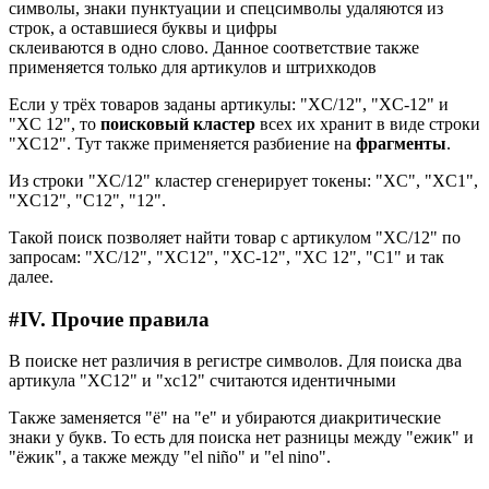
символы, знаки пунктуации и спецсимволы удаляются из
строк, а оставшиеся буквы и цифры
склеиваются в одно слово. Данное соответствие также
применяется только для артикулов и штрихкодов
Если у трёх товаров заданы артикулы: "XC/12", "XC-12" и
"XC 12", то
поисковый кластер
всех их хранит в виде строки
"XC12". Тут также применяется разбиение на
фрагменты
.
Из строки "XC/12" кластер сгенерирует токены: "XC", "XC1",
"XC12", "C12", "12".
Такой поиск позволяет найти товар с артикулом "XC/12" по
запросам: "XC/12", "XC12", "XC-12", "XC 12", "C1" и так
далее.
#
IV. Прочие правила
В поиске нет различия в регистре символов. Для поиска два
артикула "XC12" и "xc12" считаются идентичными
Также заменяется "ё" на "е" и убираются диакритические
знаки у букв. То есть для поиска нет разницы между "ежик" и
"ёжик", а также между "el niño" и "el nino".