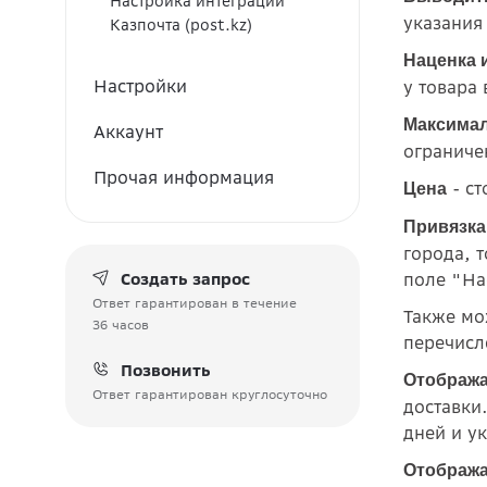
Настройка интеграции
указания
Казпочта (post.kz)
Наценка 
Настройки
у товара
Максима
Аккаунт
ограниче
Прочая информация
- с
Цена
Привязка
города, 
поле "На
Создать запрос
Ответ гарантирован в течение
Также мо
36 часов
перечисл
Позвонить
Отобража
Ответ гарантирован круглосуточно
доставки
дней и у
Отобража