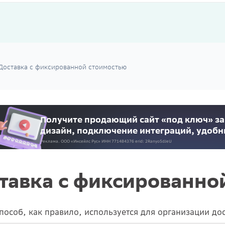
Доставка с фиксированной стоимостью
Получите продающий сайт «под ключ» за
дизайн, подключение интеграций, удоб
Реклама. ООО «Инсейлс Рус»‎ ИНН 771484376 erid: 2Ranyo5dJeU
тавка с фиксированно
пособ, как правило, используется для организации до