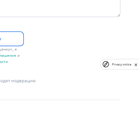
у
енку», я
глашение
и
ости
Privacy notice
ходят модерацию