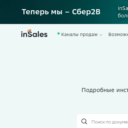
inS
Теперь мы – Сбер2B
бол
Каналы продаж
Возмож
Подробные инст