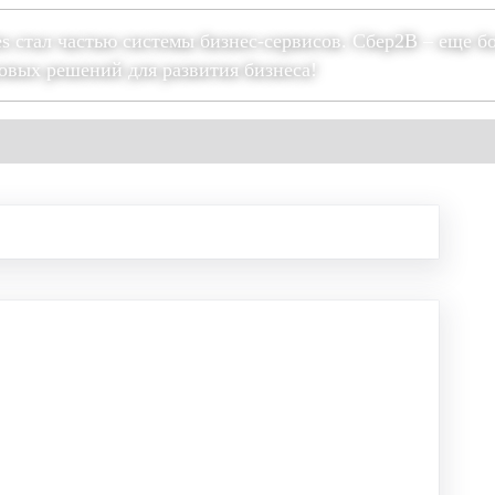
es стал частью системы бизнес-сервисов. Сбер2В – еще б
овых решений для развития бизнеса!