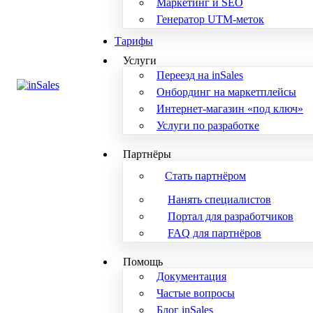
Маркетинг и SEO
Генератор UTM-меток
Тарифы
Услуги
Переезд на inSales
Онбординг на маркетплейсы
Интернет-магазин «под ключ»
Услуги по разработке
Партнёры
Стать партнёром
Нанять специалистов
Портал для разработчиков
FAQ для партнёров
Помощь
Документация
Частые вопросы
Блог inSales