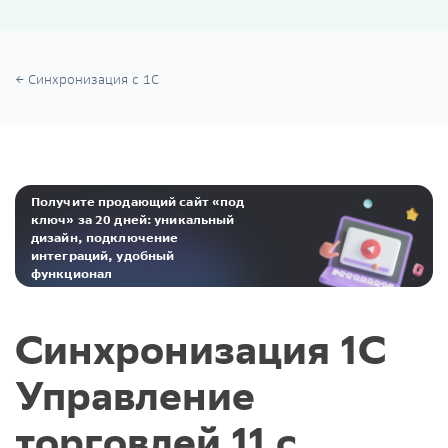
Синхронизация с 1С
Получите продающий сайт «под
ключ» за 20 дней: уникальный
дизайн, подключение
интеграций, удобный
функционал
Реклама. ООО «Инсейлс Рус»‎ ИНН 771484376 erid: 2Ranyo5dJeU
Синхронизация 1С
Управление
торговлей 11 с