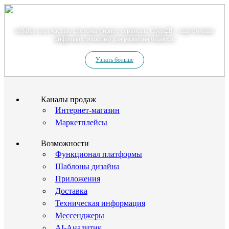
Теперь мы – Сбер2B
inSales стал частью системы бизнес-сервисов. Сбер2В – еще больше
цифровых решений для развития бизнеса!
Узнать больше
Каналы продаж
Интернет-магазин
Маркетплейсы
Возможности
Функционал платформы
Шаблоны дизайна
Приложения
Доставка
Техническая информация
Мессенджеры
AI-Аналитик