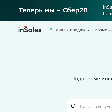
inS
Теперь мы – Сбер2B
бол
Каналы продаж
Возмож
Подробные инст