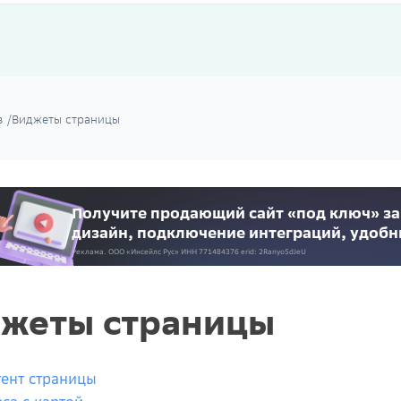
в
/
Виджеты страницы
Получите продающий сайт «под ключ» за
дизайн, подключение интеграций, удоб
Реклама. ООО «Инсейлс Рус»‎ ИНН 771484376 erid: 2Ranyo5dJeU
жеты страницы
ент страницы