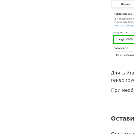
Для сайт
генериру
При необ
Остави
Оцените 