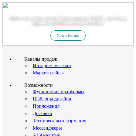
Теперь мы – Сбер2B
inSales стал частью системы бизнес-сервисов. Сбер2В – еще больше
цифровых решений для развития бизнеса!
Узнать больше
Каналы продаж
Интернет-магазин
Маркетплейсы
Возможности
Функционал платформы
Шаблоны дизайна
Приложения
Доставка
Техническая информация
Мессенджеры
AI-Аналитик