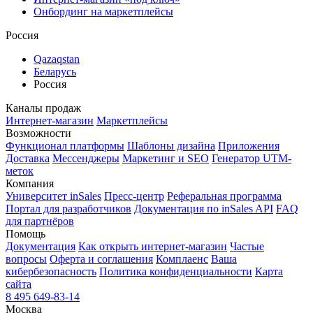
Онбординг на маркетплейсы
Россия
Qazaqstan
Беларусь
Россия
Каналы продаж
Интернет-магазин
Маркетплейсы
Возможности
Функционал платформы
Шаблоны дизайна
Приложения
Доставка
Мессенджеры
Маркетинг и SEO
Генератор UTM-
меток
Компания
Университет inSales
Пресс-центр
Реферальная программа
Портал для разработчиков
Документация по inSales API
FAQ
для партнёров
Помощь
Документация
Как открыть интернет-магазин
Частые
вопросы
Оферта и соглашения
Комплаенс
Ваша
кибербезопасность
Политика конфиденциальности
Карта
сайта
8 495 649-83-14
Москва