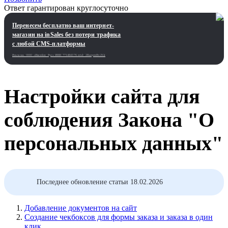
Ответ гарантирован круглосуточно
Перенесем бесплатно ваш интернет-
магазин на inSales без потери трафика
с любой CMS-платформы
Реклама. ООО «Инсейлс Рус»‎ ИНН 771484376 erid: 2RanymBvZGt
Настройки сайта для
соблюдения Закона "О
персональных данных"
Последнее обновление статьи 18.02.2026
Добавление документов на сайт
Создание чекбоксов для формы заказа и заказа в один
клик