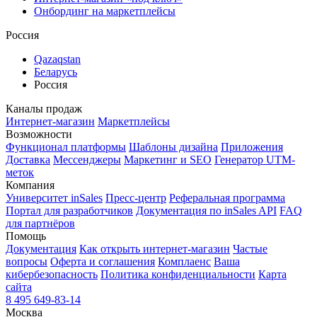
Онбординг на маркетплейсы
Россия
Qazaqstan
Беларусь
Россия
Каналы продаж
Интернет-магазин
Маркетплейсы
Возможности
Функционал платформы
Шаблоны дизайна
Приложения
Доставка
Мессенджеры
Маркетинг и SEO
Генератор UTM-
меток
Компания
Университет inSales
Пресс-центр
Реферальная программа
Портал для разработчиков
Документация по inSales API
FAQ
для партнёров
Помощь
Документация
Как открыть интернет-магазин
Частые
вопросы
Оферта и соглашения
Комплаенс
Ваша
кибербезопасность
Политика конфиденциальности
Карта
сайта
8 495 649-83-14
Москва