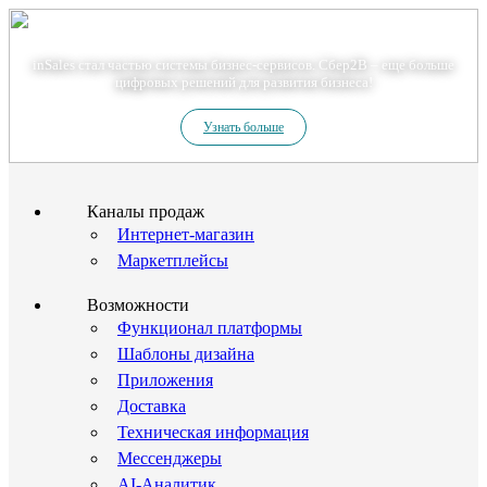
Теперь мы – Сбер2B
inSales стал частью системы бизнес-сервисов. Сбер2В – еще больше
цифровых решений для развития бизнеса!
Узнать больше
Каналы продаж
Интернет-магазин
Маркетплейсы
Возможности
Функционал платформы
Шаблоны дизайна
Приложения
Доставка
Техническая информация
Мессенджеры
AI-Аналитик