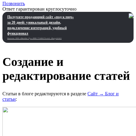
Позвонить
Ответ гарантирован круглосуточно
Получите продающий сайт «под ключ»
за 20 дней: уникальный дизайн,
подключение интеграций, удобный
функционал
Реклама. ООО «Инсейлс Рус»‎ ИНН 771484376 erid: 2Ranyo5dJeU
Создание и
редактирование статей
Статьи в блоге редактируются в разделе
Сайт → Блог и
статьи
: