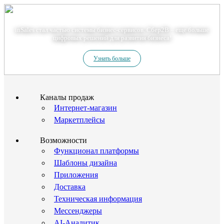
Теперь мы – Сбер2B
inSales стал частью системы бизнес-сервисов. Сбер2В – еще больше
цифровых решений для развития бизнеса!
Узнать больше
Каналы продаж
Интернет-магазин
Маркетплейсы
Возможности
Функционал платформы
Шаблоны дизайна
Приложения
Доставка
Техническая информация
Мессенджеры
AI-Аналитик