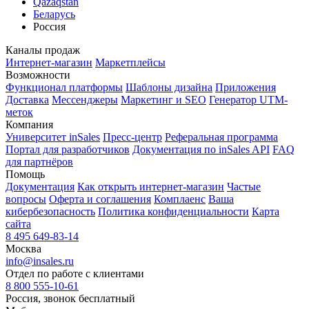
Qazaqstan
Беларусь
Россия
Каналы продаж
Интернет-магазин
Маркетплейсы
Возможности
Функционал платформы
Шаблоны дизайна
Приложения
Доставка
Мессенджеры
Маркетинг и SEO
Генератор UTM-
меток
Компания
Университет inSales
Пресс-центр
Реферальная программа
Портал для разработчиков
Документация по inSales API
FAQ
для партнёров
Помощь
Документация
Как открыть интернет-магазин
Частые
вопросы
Оферта и соглашения
Комплаенс
Ваша
кибербезопасность
Политика конфиденциальности
Карта
сайта
8 495 649-83-14
Москва
info@insales.ru
Отдел по работе с клиентами
8 800 555-10-61
Россия, звонок бесплатный