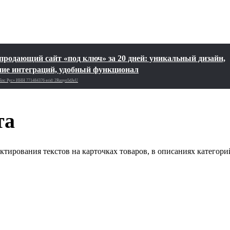
продающий сайт «под ключ» за 20 дней: уникальный дизайн,
ие интеграций, удобный функционал
лс Рус»‎ ИНН 771484376 erid: 2Ranyo5dJeU
та
тирования текстов на карточках товаров, в описаниях категори