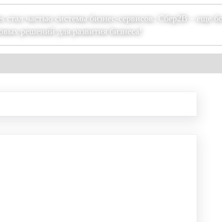
es стал частью системы бизнес-сервисов. Сбер2В – еще б
овых решений для развития бизнеса!