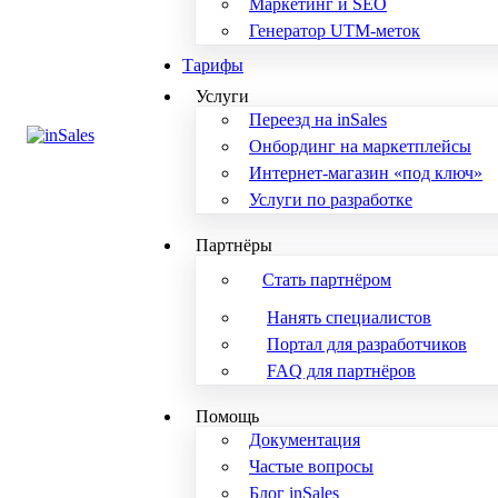
Маркетинг и SEO
Генератор UTM-меток
Тарифы
Услуги
Переезд на inSales
Онбординг на маркетплейсы
Интернет-магазин «под ключ»
Услуги по разработке
Партнёры
Стать партнёром
Нанять специалистов
Портал для разработчиков
FAQ для партнёров
Помощь
Документация
Частые вопросы
Блог inSales