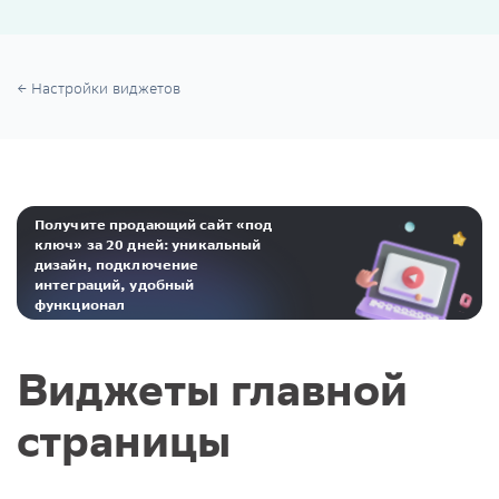
Настройки виджетов
Получите продающий сайт «под
ключ» за 20 дней: уникальный
дизайн, подключение
интеграций, удобный
функционал
Реклама. ООО «Инсейлс Рус»‎ ИНН 771484376 erid: 2Ranyo5dJeU
Виджеты главной
страницы