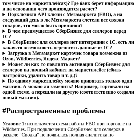
том числе на маркетплейсах)? Где банк берет информацию
и на основании чего производится расчет?
Подключили АРI ключи с Мегамаркета (FBO), а на
следующий день в лк Мегамаркета слетели все связки
товаров, это могло быть причиной?
В чем преимущество СберБизнес для селлеров перед
1С?
В СберБизнес для селлеров нет интеграции с 1С, есть ли
какая-то возможность переносить данные из 1С?
Загрузка в Мегамаркет карточек товара возможна из
Ozon, Wildberries, Яндекс Маркет?
Может ли как-то повлиять активация СберБизнес для
селлеров на личный кабинет на маркетплейсе (сбить
настройки, удалить товар и т. д.)?
По одному маркетплейсу можно привязать только один
магазин. А можно ли заменить? Например, торговали на
одной схеме, а перешли на другую (соответственно создали
новый магазин).
#
Распространенные проблемы
Условие 1:
используется схема работы FBO при торговле на
Wildberries. При подключении СберБизнес для селлеров в
разделе "Сводка" не появилась полная аналитика по