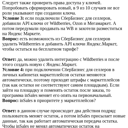
Следует также проверить права доступа у ключей.
Попробовать сформировать новый, в 9 из 10 случаев не все
роли указывают при создании ключа.
Условие 3:
если подключили СберБизнес для селлеров,
добавили API ключи от Wildberries, Ozon и Мегамаркет. А
потом передумали продавать на WB и захотели разместиться
на Яндекс Маркете.
Вопрос:
есть возможность из СберБизнес для селлеров
удалить Wildberrries и добавить API ключи Яндекс.Маркет,
чтобы остаться на бесплатном тарифе?
Ответ:
да, можно удалить интеграцию с Wildberries и после
этого создать новую с Яндекс.Маркет.
Условие 4:
при подключении СберБизнес для селлеров в
личных кабинетах маркетплейсов остатки меняются
автоматически, поэтому приходят штрафы с маркетплейсов
(так как остатки не соответствуют самим площадкам). Если
зайти на площадку и поменять остаток после заказа, то
программа inSales меняет его опять на первоначальный.
Вопрос:
inSales в приоритете у маркетплейсов?
Ответ:
в данном случае происходит два действия подряд:
пользователь меняет остаток, а потом inSales присылает новые
данные, так как работает автоматическая передача остатка.
Чтобы inSales не менял автоматически остаток на