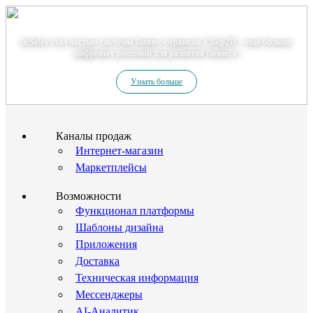
Теперь мы – Сбер2B
inSales стал частью системы бизнес-сервисов. Сбер2В – еще больше
цифровых решений для развития бизнеса!
Узнать больше
Каналы продаж
Интернет-магазин
Маркетплейсы
Возможности
Функционал платформы
Шаблоны дизайна
Приложения
Доставка
Техническая информация
Мессенджеры
AI-Аналитик