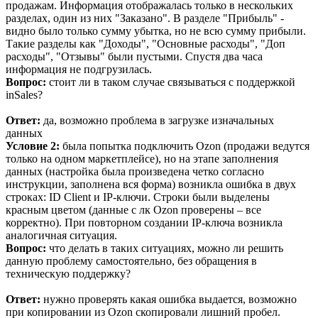
продажам. Информация отображалась только в нескольких
разделах, один из них "Заказано". В разделе "Прибыль" -
видно было только сумму убытка, но не всю сумму прибыли.
Такие разделы как "Доходы", "Основные расходы", "Доп
расходы", "Отзывы" были пустыми. Спустя два часа
информация не подгрузилась.
Вопрос:
стоит ли в таком случае связываться с поддержкой
inSales?
Ответ:
да, возможно проблема в загрузке изначальных
данных
Условие 2:
была попытка подключить Ozon (продажи ведутся
только на одном маркетплейсе), но на этапе заполнения
данных (настройка была произведена четко согласно
инструкции, заполнена вся форма) возникла ошибка в двух
строках: ID Client и IP-ключи. Строки были выделены
красным цветом (данные с лк Ozon проверены – все
корректно). При повторном создании IP-ключа возникла
аналогичная ситуация.
Вопрос:
что делать в таких ситуациях, можно ли решить
данную проблему самостоятельно, без обращения в
техническую поддержку?
Ответ:
нужно проверять какая ошибка выдается, возможно
при копировании из Ozon скопировали лишний пробел.