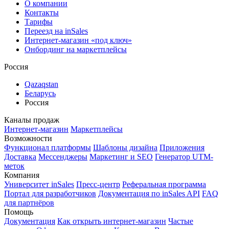
О компании
Контакты
Тарифы
Переезд на inSales
Интернет-магазин «под ключ»
Онбординг на маркетплейсы
Россия
Qazaqstan
Беларусь
Россия
Каналы продаж
Интернет-магазин
Маркетплейсы
Возможности
Функционал платформы
Шаблоны дизайна
Приложения
Доставка
Мессенджеры
Маркетинг и SEO
Генератор UTM-
меток
Компания
Университет inSales
Пресс-центр
Реферальная программа
Портал для разработчиков
Документация по inSales API
FAQ
для партнёров
Помощь
Документация
Как открыть интернет-магазин
Частые