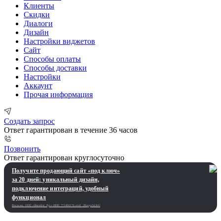
Клиенты
Скидки
Диалоги
Дизайн
Настройки виджетов
Сайт
Способы оплаты
Способы доставки
Настройки
Аккаунт
Прочая информация
Создать запрос
Ответ гарантирован в течение 36 часов
Позвонить
Ответ гарантирован круглосуточно
Получите продающий сайт «под ключ»
за 20 дней: уникальный дизайн,
подключение интеграций, удобный
функционал
Реклама. ООО «Инсейлс Рус»‎ ИНН 771484376 erid: 2Ranyo5dJeU