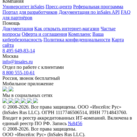
Компания
Университет inSales
Пресс-центр
Реферальная программа
Портал для разработчиков
Документация по inSales API
FAQ
для партнёров
Помощь
Документация
Как открыть интернет-магазин
Частые
вопросы
Оферта и соглашения
Комплаенс
Ваша
кибербезопасность
Политика конфиденциальности
Карта
сайта
8 495 649-83-14
Москва
info@insales.ru
Отдел по работе с клиентами
8 800 555-10-61
Россия, звонок бесплатный
Мобильное приложение
Мы в социальных сетях
© 2008-2026. Все права защищены. ООО «Инсейлс Рус»
(InSales Rus LLC). ОГРН 1117746506514, ИНН 7714843760.
Входит в реестр аккредитованных ИТ-компаний. Включена в
единый реестр ПО РФ. Запись
№8456
© 2008-2026. Все права защищены.
ООО «Инсейлс Рус» (InSales Rus LLC).