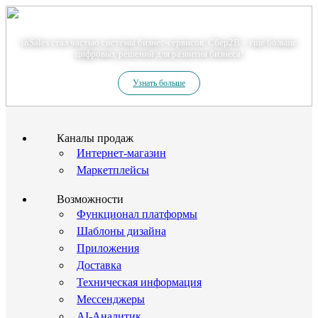
Теперь мы – Сбер2B
inSales стал частью системы бизнес-сервисов. Сбер2В – еще больше
цифровых решений для развития бизнеса!
Узнать больше
Каналы продаж
Интернет-магазин
Маркетплейсы
Возможности
Функционал платформы
Шаблоны дизайна
Приложения
Доставка
Техническая информация
Мессенджеры
AI-Аналитик