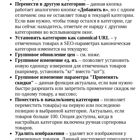
Перенести в другую категорию
– данная кнопка
работает аналогично кнопке
«Добавить в»
, но с одним
отличием: она не оставляет товар в текущей категории.
Если вам нужно, чтобы товар остался в категории, где
вы сейчас находитесь, отметьте ее наряду с другими
категориями во всплывающем окне.
Установить категорию как canonical URL
– у
отмеченных товарах в SEO-параметрах каноническая
категория изменится на текущую;
Групповое обновление цен
– см. ниже.
Групповое изменение ед. из.
– позволяет установить
новую единицу измерения для отмеченных товаров
(например, установить "кг" вместо "шт");
Групповое изменение параметра "Применять
скидки"
– данная функция актуальна, если вам нужно
быстро разрешить или запретить применение скидок не
по одному товару, а массово;
Поместить в начало/конец категории
– позволяет
переместить товар(ы) на первую или последнюю
позицию в выбранной категории. Актуально, если
товаров больше 100. Опция доступна, когда в
настройках категории включена ручная сортировка
товаров.
Удалить изображения
– удаляет все изображения у
отмеченных товаров. Данный инструмент пригодится,