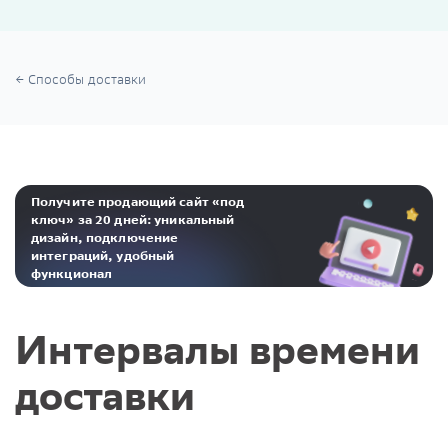
Способы доставки
Получите продающий сайт «под
ключ» за 20 дней: уникальный
дизайн, подключение
интеграций, удобный
функционал
Реклама. ООО «Инсейлс Рус»‎ ИНН 771484376 erid: 2Ranyo5dJeU
Интервалы времени
доставки