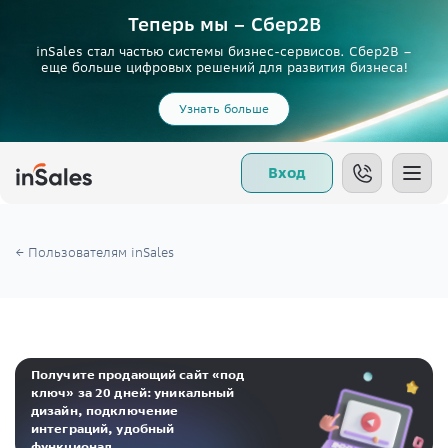
Теперь мы – Сбер2B
inSales стал частью системы бизнес-сервисов. Сбер2В –
еще больше цифровых решений для развития бизнеса!
Узнать больше
Вход
Пользователям inSales
Получите продающий сайт «под
ключ» за 20 дней: уникальный
дизайн, подключение
интеграций, удобный
функционал