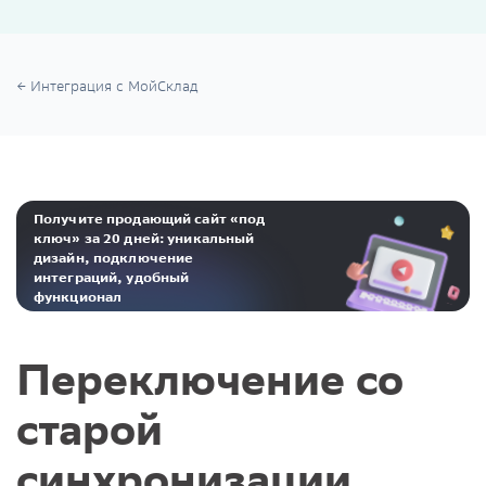
Интеграция с МойСклад
Получите продающий сайт «под
ключ» за 20 дней: уникальный
дизайн, подключение
интеграций, удобный
функционал
Реклама. ООО «Инсейлс Рус»‎ ИНН 771484376 erid: 2Ranyo5dJeU
Переключение со
старой
синхронизации