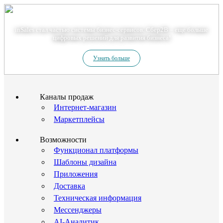
Теперь мы – Сбер2B
inSales стал частью системы бизнес-сервисов. Сбер2В – еще больше
цифровых решений для развития бизнеса!
Узнать больше
Каналы продаж
Интернет-магазин
Маркетплейсы
Возможности
Функционал платформы
Шаблоны дизайна
Приложения
Доставка
Техническая информация
Мессенджеры
AI-Аналитик