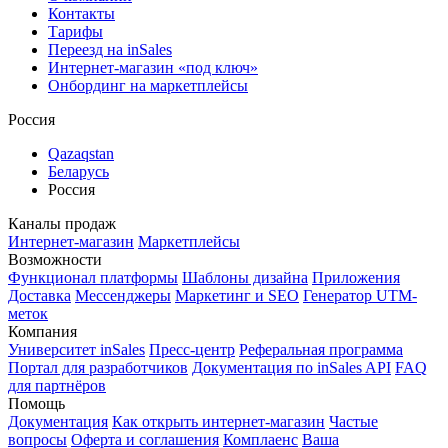
Контакты
Тарифы
Переезд на inSales
Интернет-магазин «под ключ»
Онбординг на маркетплейсы
Россия
Qazaqstan
Беларусь
Россия
Каналы продаж
Интернет-магазин
Маркетплейсы
Возможности
Функционал платформы
Шаблоны дизайна
Приложения
Доставка
Мессенджеры
Маркетинг и SEO
Генератор UTM-
меток
Компания
Университет inSales
Пресс-центр
Реферальная программа
Портал для разработчиков
Документация по inSales API
FAQ
для партнёров
Помощь
Документация
Как открыть интернет-магазин
Частые
вопросы
Оферта и соглашения
Комплаенс
Ваша