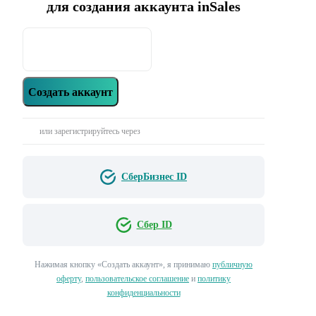
для создания аккаунта inSales
Создать аккаунт
или зарегистрируйтесь через
СберБизнес ID
Сбер ID
Нажимая кнопку «‎Создать аккаунт»‎, я принимаю
публичную
оферту
,
пользовательское соглашение
и
политику
конфиденциальности