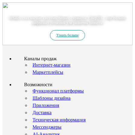
Теперь мы – Сбер2B
inSales стал частью системы бизнес-сервисов. Сбер2В – еще больше
цифровых решений для развития бизнеса!
Узнать больше
Каналы продаж
Интернет-магазин
Маркетплейсы
Возможности
Функционал платформы
Шаблоны дизайна
Приложения
Доставка
Техническая информация
Мессенджеры
AI-Аналитик