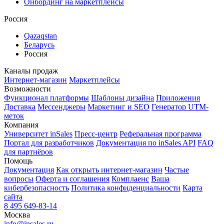
Онбординг на маркетплейсы
Россия
Qazaqstan
Беларусь
Россия
Каналы продаж
Интернет-магазин
Маркетплейсы
Возможности
Функционал платформы
Шаблоны дизайна
Приложения
Доставка
Мессенджеры
Маркетинг и SEO
Генератор UTM-
меток
Компания
Университет inSales
Пресс-центр
Реферальная программа
Портал для разработчиков
Документация по inSales API
FAQ
для партнёров
Помощь
Документация
Как открыть интернет-магазин
Частые
вопросы
Оферта и соглашения
Комплаенс
Ваша
кибербезопасность
Политика конфиденциальности
Карта
сайта
8 495 649-83-14
Москва
info@insales.ru