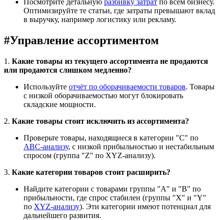
Посмотрите детальную
разбивку затрат
по всем бизнесу.
Оптимизируйте те статьи, где затраты превышают вклад
в выручку, например логистику или рекламу.
#
Управление ассортиментом
1.
Какие товары из текущего ассортимента не продаются
или продаются слишком медленно?
Используйте
отчёт по оборачиваемости товаров
. Товары
с низкой оборачиваемостью могут блокировать
складские мощности.
2.
Какие товары стоит исключить из ассортимента?
Проверьте товары, находящиеся в категории "C" по
ABC-анализу
, с низкой прибыльностью и нестабильным
спросом (группа "Z" по XYZ-анализу).
3.
Какие категории товаров стоит расширить?
Найдите категории с товарами группы "A" и "B" по
прибыльности, где спрос стабилен (группы "X" и "Y"
по
XYZ-анализу
). Эти категории имеют потенциал для
дальнейшего развития.