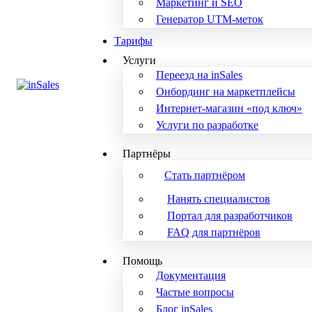
Маркетинг и SEO
Генератор UTM-меток
Тарифы
Услуги
Переезд на inSales
Онбординг на маркетплейсы
Интернет-магазин «под ключ»
Услуги по разработке
Партнёры
Стать партнёром
Нанять специалистов
Портал для разработчиков
FAQ для партнёров
Помощь
Документация
Частые вопросы
Блог inSales