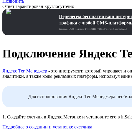
Позвонить
Ответ гарантирован круглосуточно
Перенесем бесплатно ваш интернет
трафика с любой CMS-платформ
Реклама. ООО «Инсейлс Рус»‎ ИНН 771484376 erid: 2RanymBvZGt
Подключение Яндекс Т
Яндекс Тег Менеджер
-
это инструмент, который упрощает и о
аналитики, а также коды рекламных платформ, используя един
Для использования Яндекс Тег Менеджера необход
1. Создайте счетчик в Яндекс.Метрике и установите его в inSale
Подробнее о создании и установке счетчика