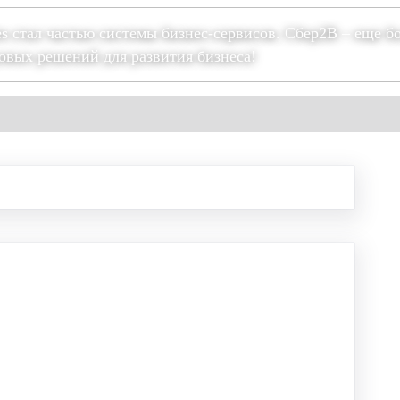
es стал частью системы бизнес-сервисов. Сбер2В – еще б
овых решений для развития бизнеса!