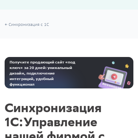
Синхронизация с 1С
Получите продающий сайт «под
ключ» за 20 дней: уникальный
дизайн, подключение
интеграций, удобный
функционал
Реклама. ООО «Инсейлс Рус»‎ ИНН 771484376 erid: 2Ranyo5dJeU
Синхронизация
1С:Управление
нашей фирмой с