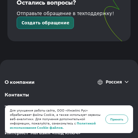
Остались вопросы?
Отправьте обращение в техподдержку!
Создать обращение
Россия
О компании
Контакты
Тарифы
Для улучшения работы сайта, ООО «Инсейлс Рус»
обрабатывает файлы Cookie, а также использует сервисы
веб-аналитики. Для получения дополнительной
Переезд на inSales
Принять
информации, пожалуйста, ознакомьтесь с
Политикой
использования Cookie-файлов.
Интернет-магазин «под ключ»