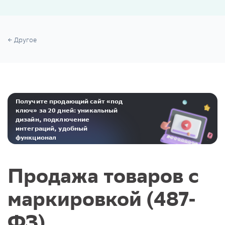
Другое
Получите продающий сайт «под
ключ» за 20 дней: уникальный
дизайн, подключение
интеграций, удобный
функционал
Реклама. ООО «Инсейлс Рус»‎ ИНН 771484376 erid: 2Ranyo5dJeU
Продажа товаров с
маркировкой (487-
ФЗ)