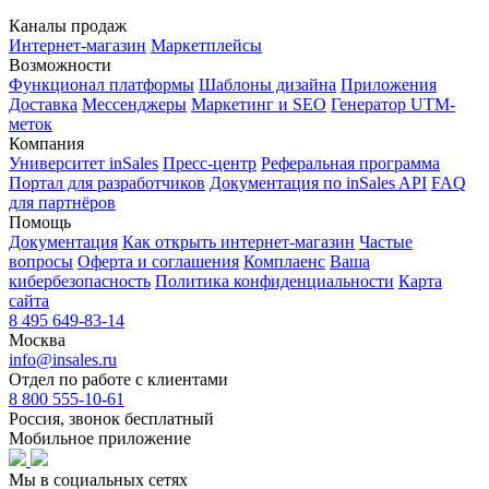
Каналы продаж
Интернет-магазин
Маркетплейсы
Возможности
Функционал платформы
Шаблоны дизайна
Приложения
Доставка
Мессенджеры
Маркетинг и SEO
Генератор UTM-
меток
Компания
Университет inSales
Пресс-центр
Реферальная программа
Портал для разработчиков
Документация по inSales API
FAQ
для партнёров
Помощь
Документация
Как открыть интернет-магазин
Частые
вопросы
Оферта и соглашения
Комплаенс
Ваша
кибербезопасность
Политика конфиденциальности
Карта
сайта
8 495 649-83-14
Москва
info@insales.ru
Отдел по работе с клиентами
8 800 555-10-61
Россия, звонок бесплатный
Мобильное приложение
Мы в социальных сетях