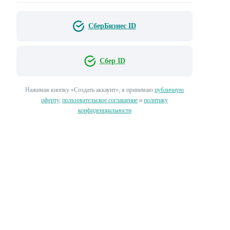
СберБизнес ID
Сбер ID
Нажимая кнопку «‎Создать аккаунт»‎, я принимаю
публичную
оферту
,
пользовательское соглашение
и
политику
конфиденциальности