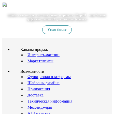
Теперь мы – Сбер2B
inSales стал частью системы бизнес-сервисов. Сбер2В – еще больше
цифровых решений для развития бизнеса!
Узнать больше
Каналы продаж
Интернет-магазин
Маркетплейсы
Возможности
Функционал платформы
Шаблоны дизайна
Приложения
Доставка
Техническая информация
Мессенджеры
AI-Аналитик