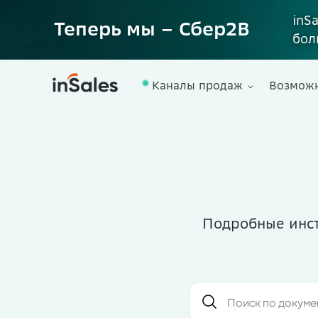
inS
Теперь мы – Сбер2B
бол
Каналы продаж
Возмож
Подробные инст