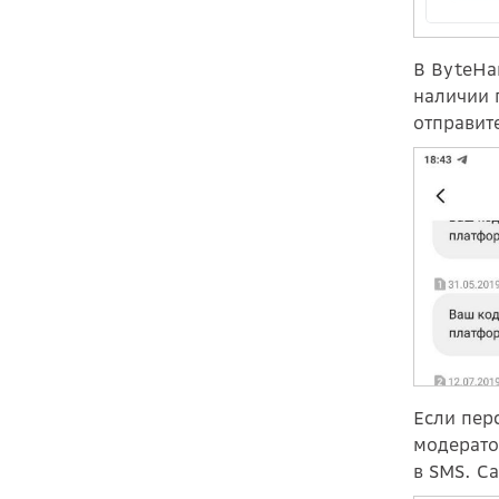
В ByteHa
наличии 
отправит
Если пер
модерато
в SMS. С