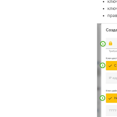
ключ
ключ
прав