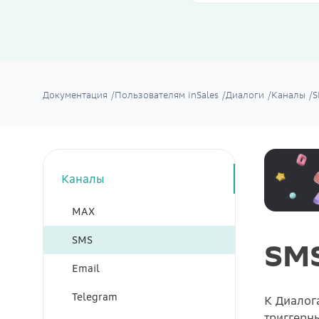
Документация
/
Пользователям inSales
/
Диалоги
/
Каналы
/
S
Каналы
MAX
SMS
SM
Email
Telegram
К Диалог
триггерн