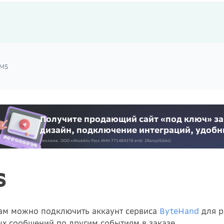
MS
Получите продающий сайт «под ключ» за
дизайн, подключение интеграций, удоб
Реклама. ООО «Инсейлс Рус»‎ ИНН 771484376 erid: 2Ranyo5dJeU
S
ам можно подключить аккаунт сервиса
ByteHand
для р
ых сообщений по другим событиям в заказе.