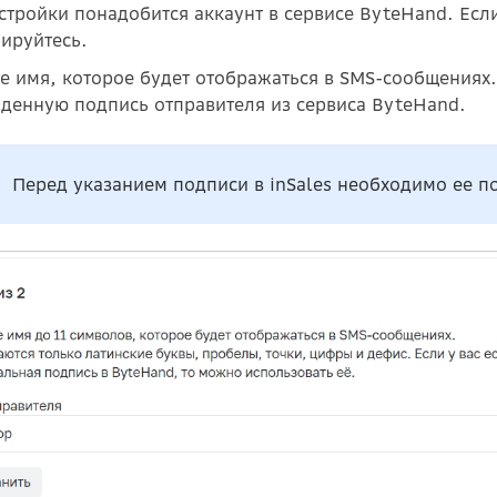
астройки понадобится аккаунт в сервисе ByteHand. Есл
рируйтесь.
те имя, которое будет отображаться в SMS-сообщения
денную подпись отправителя из сервиса ByteHand.
Перед указанием подписи в inSales необходимо ее п