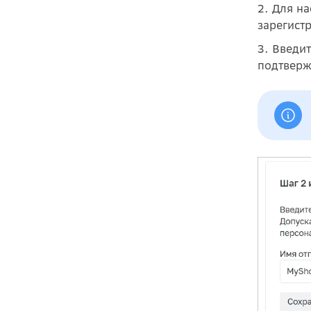
2. Для н
зарегист
3. Введи
подтверж