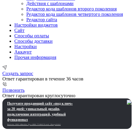
Действия с шаблонами
Редактор кода шаблонов второго поколения
Редактор кода шаблонов четвертого поколения
Редактор сайта
Настройки виджетов
Сайт
Способы оплаты
Способы доставки
Настройки
Аккаунт
Прочая информация
Создать запрос
Ответ гарантирован в течение 36 часов
Позвонить
Ответ гарантирован круглосуточно
Получите продающий сайт «под ключ»
за 20 дней: уникальный дизайн,
подключение интеграций, удобный
функционал
Реклама. ООО «Инсейлс Рус»‎ ИНН 771484376 erid: 2Ranyo5dJeU