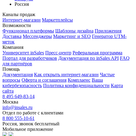
Россия
Каналы продаж
Интернет-магазин
Маркетплейсы
Возможности
Функционал платформы
Шаблоны дизайна
Приложения
Доставка
Мессенджеры
Маркетинг и SEO
Генератор UTM-
меток
Компания
Университет inSales
Пресс-центр
Реферальная программа
Портал для разработчиков
Документация по inSales API
FAQ
для партнёров
Помощь
Документация
Как открыть интернет-магазин
Частые
вопросы
Оферта и соглашения
Комплаенс
Ваша
кибербезопасность
Политика конфиденциальности
Карта
сайта
8 495 649-83-14
Москва
info@insales.ru
Отдел по работе с клиентами
8 800 555-10-61
Россия, звонок бесплатный
Мобильное приложение