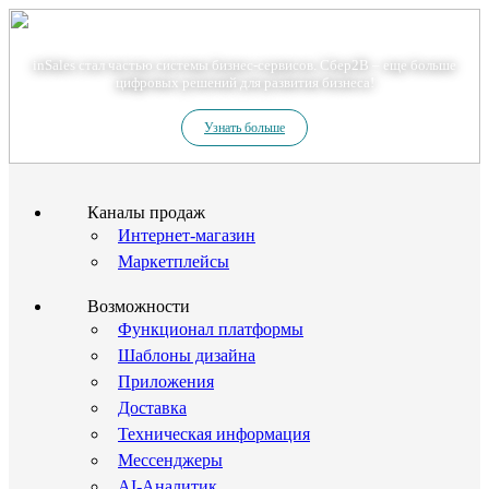
Теперь мы – Сбер2B
inSales стал частью системы бизнес-сервисов. Сбер2В – еще больше
цифровых решений для развития бизнеса!
Узнать больше
Каналы продаж
Интернет-магазин
Маркетплейсы
Возможности
Функционал платформы
Шаблоны дизайна
Приложения
Доставка
Техническая информация
Мессенджеры
AI-Аналитик