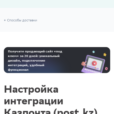
Способы доставки
Получите продающий сайт «под
ключ» за 20 дней: уникальный
дизайн, подключение
интеграций, удобный
функционал
Реклама. ООО «Инсейлс Рус»‎ ИНН 771484376 erid: 2Ranyo5dJeU
Настройка
интеграции
Казпочта (post.kz)