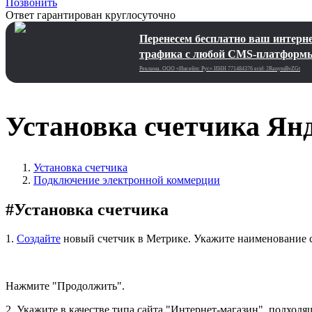
Позвонить
Ответ гарантирован круглосуточно
Перенесем бесплатно ваш интернет
трафика с любой CMS-платформ
Реклама. ООО «Инсейлс Рус»‎ ИНН 771484376 erid: 2RanymBvZGt
Установка счетчика Ян
Установка счетчика
Подключение электронной коммерции
#
Установка счетчика
1.
Создайте
новый счетчик в Метрике. Укажите наименование с
Нажмите "Продолжить".
2. Укажите в качестве типа сайта "Интернет-магазин", подходящ