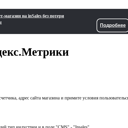
-магазин на inSales без потери
ы
Подробнее
декс.Метрики
четчика, адрес сайта магазина и примите условия пользовательс
ий тип индустрии и в поле "CMS" - "Insales".