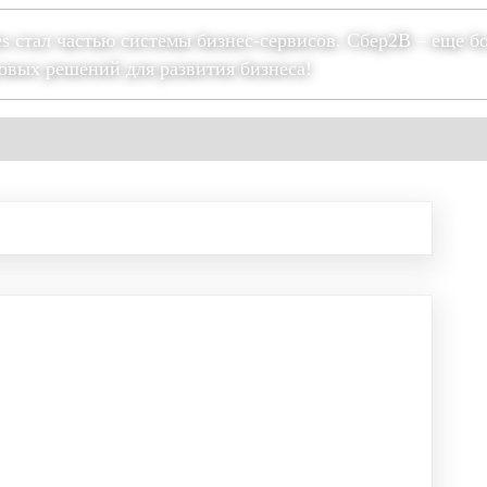
es стал частью системы бизнес-сервисов. Сбер2В – еще б
овых решений для развития бизнеса!