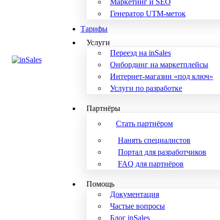
Маркетинг и SEO
Генератор UTM-меток
Тарифы
Услуги
Переезд на inSales
Онбординг на маркетплейсы
Интернет-магазин «под ключ»
Услуги по разработке
Партнёры
Стать партнёром
Нанять специалистов
Портал для разработчиков
FAQ для партнёров
Помощь
Документация
Частые вопросы
Блог inSales