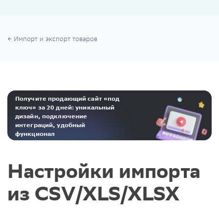
Импорт и экспорт товаров
Получите продающий сайт «под
ключ» за 20 дней: уникальный
дизайн, подключение
интеграций, удобный
функционал
Реклама. ООО «Инсейлс Рус»‎ ИНН 771484376 erid: 2Ranyo5dJeU
Настройки импорта
из CSV/XLS/XLSX