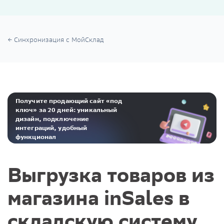
Синхронизация с МойСклад
Получите продающий сайт «под
ключ» за 20 дней: уникальный
дизайн, подключение
интеграций, удобный
функционал
Реклама. ООО «Инсейлс Рус»‎ ИНН 771484376 erid: 2Ranyo5dJeU
Выгрузка товаров из
магазина inSales в
складскую систему