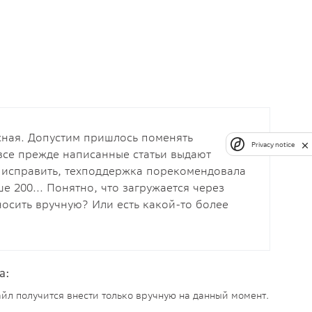
сная. Допустим пришлось поменять
Privacy notice
все прежде написанные статьи выдают
о исправить, техподдержка порекомендовала
е 200... Понятно, что загружается через
носить вручную? Или есть какой-то более
а:
файл получится внести только вручную на данный момент.