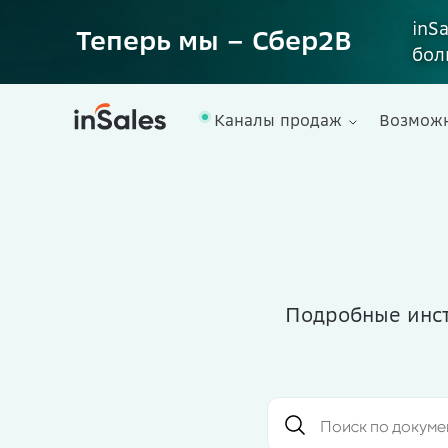
inS
Теперь мы – Сбер2B
бол
Каналы продаж
Возмож
Подробные инст