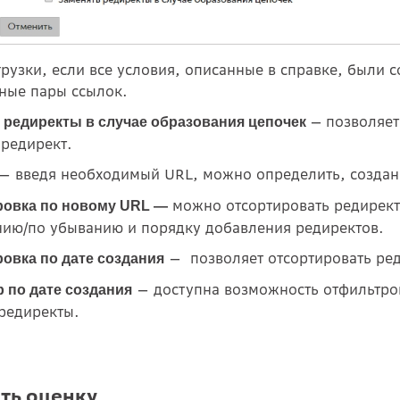
грузки, если все условия, описанные в справке, были 
ные пары ссылок.
—
позволяет
 редиректы в случае образования цепочек
 редирект.
— введя необходимый URL, можно определить, создан 
можно отсортировать редирект
ровка по новому URL —
нию/по убыванию и п
орядку добавления редиректов.
— позволяет отсортировать ред
овка по дате создания
— доступна возможность отфильтро
 по дате создания
редиректы.
ть оценку