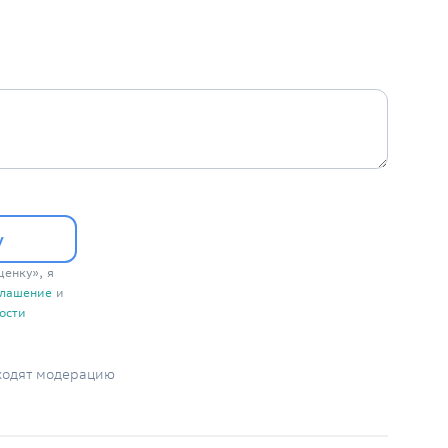
у
енку», я
глашение
и
ости
ходят модерацию