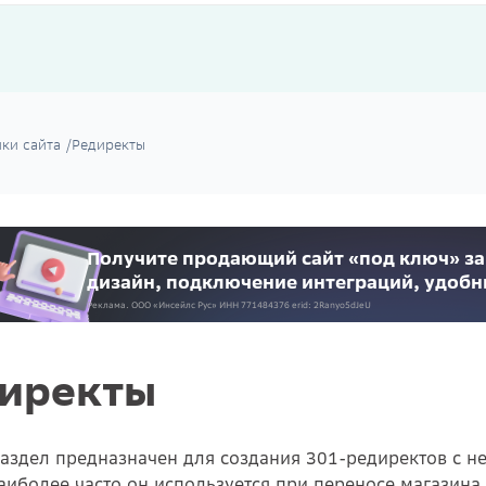
ки сайта
/
Редиректы
Получите продающий сайт «под ключ» за
дизайн, подключение интеграций, удоб
Реклама. ООО «Инсейлс Рус»‎ ИНН 771484376 erid: 2Ranyo5dJeU
иректы
аздел предназначен для создания 301-редиректов с н
аиболее часто он используется при переносе магазина 