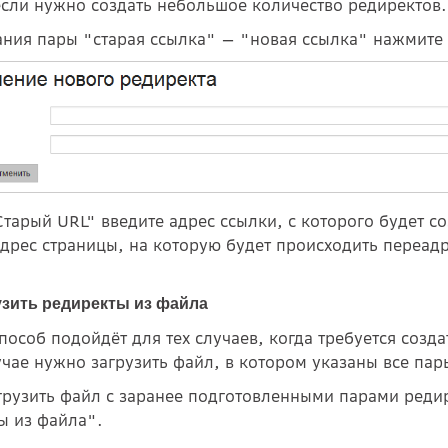
если нужно создать небольшое количество редиректов.
ания пары "старая ссылка" — "новая ссылка" нажмите 
Старый URL" введите адрес ссылки, с которого будет 
адрес страницы, на которую будет происходить переад
узить редиректы из файла
пособ подойдёт для тех случаев, когда требуется созд
учае нужно загрузить файл, в котором указаны все пар
грузить файл с заранее подготовленными парами редир
ы из файла".