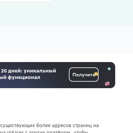
 20 дней: уникальный
Получить
ный функционал
есуществующих более адресов страниц на
на inSales с других платформ, чтобы