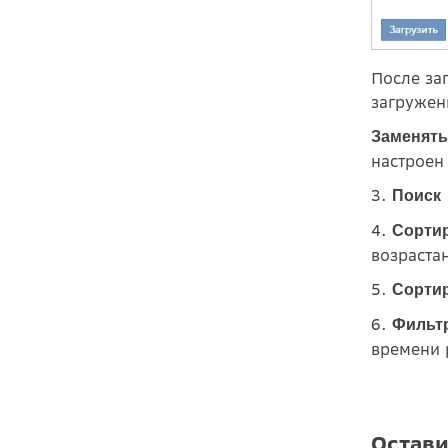
После за
загружен
Заменять
настроен
3.
Поиск
4.
Сорти
возраста
5.
Сортир
6.
Фильтр
времени 
Остави