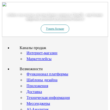
Теперь мы – Сбер2B
inSales стал частью системы бизнес-сервисов. Сбер2В – еще больше
цифровых решений для развития бизнеса!
Узнать больше
Каналы продаж
Интернет-магазин
Маркетплейсы
Возможности
Функционал платформы
Шаблоны дизайна
Приложения
Доставка
Техническая информация
Мессенджеры
AI-Аналитик