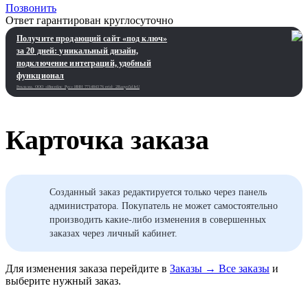
Позвонить
Ответ гарантирован круглосуточно
Получите продающий сайт «под ключ»
за 20 дней: уникальный дизайн,
подключение интеграций, удобный
функционал
Реклама. ООО «Инсейлс Рус»‎ ИНН 771484376 erid: 2Ranyo5dJeU
Карточка заказа
Созданный заказ редактируется только через панель
администратора. Покупатель не может самостоятельно
производить какие-либо изменения в совершенных
заказах через личный кабинет.
Для изменения заказа перейдите в
Заказы
→
Все заказы
и
выберите нужный заказ.