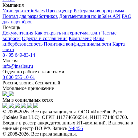
Компания
Университет inSales
Пресс-центр
Реферальная программа
Портал для разработчиков
Документация по inSales API
FAQ
для партнёров
Помощь
Документация
Как открыть интернет-магазин
Частые
вопросы
Оферта и соглашения
Комплаенс
Ваша
кибербезопасность
Политика конфиденциальности
Карта
сайта
8 495 649-83-14
Москва
info@insales.ru
Отдел по работе с клиентами
8 800 555-10-61
Россия, звонок бесплатный
Мобильное приложение
Мы в социальных сетях
© 2008-2026. Все права защищены. ООО «Инсейлс Рус»
(InSales Rus LLC). ОГРН 1117746506514, ИНН 7714843760.
Входит в реестр аккредитованных ИТ-компаний. Включена в
единый реестр ПО РФ. Запись
№8456
© 2008-2026. Все права защищены.