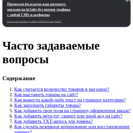
Перенесем бесплатно ваш интернет-
магазин на inSales без потери трафика
с любой CMS-платформы
Реклама. ООО «Инсейлс Рус»‎ ИНН 771484376 erid: 2RanymBvZGt
Часто задаваемые
вопросы
Содержание
Как считается количество товаров в магазине?
Как выставить товары на сайт?
Как вывести какой-либо текст на странице категории?
Как заполнить габариты товара?
Как добавить свои поля на страницу оформления заказа?
Как добавить мета-тег, скрипт или иной код на сайт?
Как добавить TXT-запись для домена?
Как сделать резервное копирование или восстановление
данных?