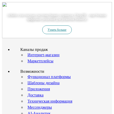
Теперь мы – Сбер2B
inSales стал частью системы бизнес-сервисов. Сбер2В – еще больше
цифровых решений для развития бизнеса!
Узнать больше
Каналы продаж
Интернет-магазин
Маркетплейсы
Возможности
Функционал платформы
Шаблоны дизайна
Приложения
Доставка
Техническая информация
Мессенджеры
AI-Аналитик