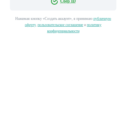
Сбер ID
Нажимая кнопку «‎Создать аккаунт»‎, я принимаю
публичную
оферту
,
пользовательское соглашение
и
политику
конфиденциальности