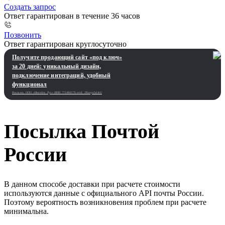
Создать запрос
Ответ гарантирован в течение 36 часов
Позвонить
Ответ гарантирован круглосуточно
Получите продающий сайт «под ключ»
за 20 дней: уникальный дизайн,
подключение интеграций, удобный
функционал
Реклама. ООО «Инсейлс Рус»‎ ИНН 771484376 erid: 2Ranyo5dJeU
Посылка Почтой
России
В данном способе доставки при расчете стоимости
используются данные с официального API почты России.
Поэтому вероятность возникновения проблем при расчете
минимальна.