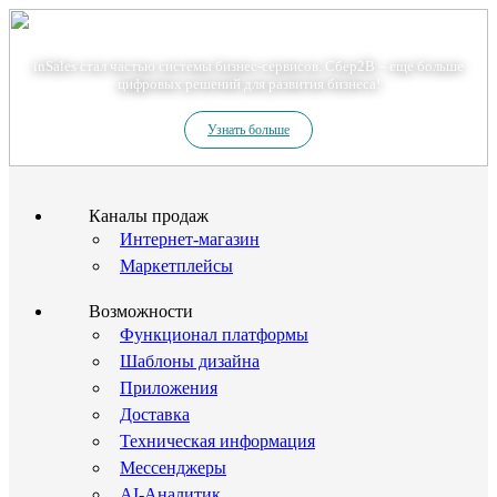
Теперь мы – Сбер2B
inSales стал частью системы бизнес-сервисов. Сбер2В – еще больше
цифровых решений для развития бизнеса!
Узнать больше
Каналы продаж
Интернет-магазин
Маркетплейсы
Возможности
Функционал платформы
Шаблоны дизайна
Приложения
Доставка
Техническая информация
Мессенджеры
AI-Аналитик