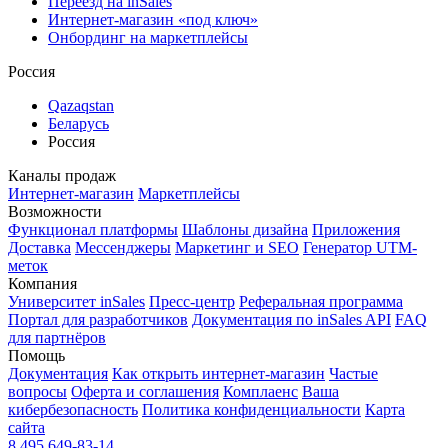
Переезд на inSales
Интернет-магазин «под ключ»
Онбординг на маркетплейсы
Россия
Qazaqstan
Беларусь
Россия
Каналы продаж
Интернет-магазин
Маркетплейсы
Возможности
Функционал платформы
Шаблоны дизайна
Приложения
Доставка
Мессенджеры
Маркетинг и SEO
Генератор UTM-
меток
Компания
Университет inSales
Пресс-центр
Реферальная программа
Портал для разработчиков
Документация по inSales API
FAQ
для партнёров
Помощь
Документация
Как открыть интернет-магазин
Частые
вопросы
Оферта и соглашения
Комплаенс
Ваша
кибербезопасность
Политика конфиденциальности
Карта
сайта
8 495 649-83-14