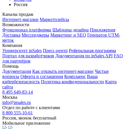
Россия
Каналы продаж
Интернет-магазин
Маркетплейсы
Возможности
Функционал платформы
Шаблоны дизайна
Приложения
Доставка
Мессенджеры
Маркетинг и SEO
Генератор UTM-
меток
Компания
Университет inSales
Пресс-центр
Реферальная программа
Портал для разработчиков
Документация по inSales API
FAQ
для партнёров
Помощь
Документация
Как открыть интернет-магазин
Частые
вопросы
Оферта и соглашения
Комплаенс
Ваша
кибербезопасность
Политика конфиденциальности
Карта
сайта
8 495 649-83-14
Москва
info@insales.ru
Отдел по работе с клиентами
8 800 555-10-61
Россия, звонок бесплатный
Мобильное приложение