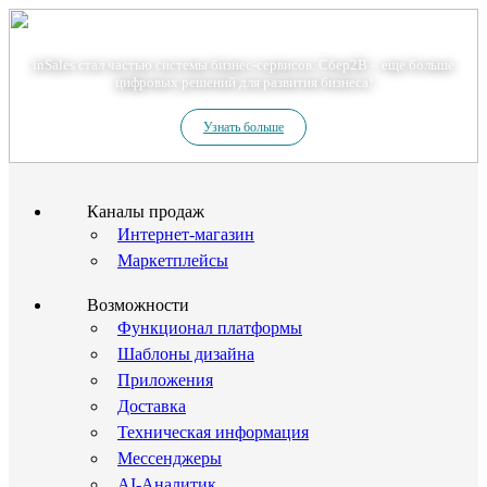
Теперь мы – Сбер2B
inSales стал частью системы бизнес-сервисов. Сбер2В – еще больше
цифровых решений для развития бизнеса!
Узнать больше
Каналы продаж
Интернет-магазин
Маркетплейсы
Возможности
Функционал платформы
Шаблоны дизайна
Приложения
Доставка
Техническая информация
Мессенджеры
AI-Аналитик