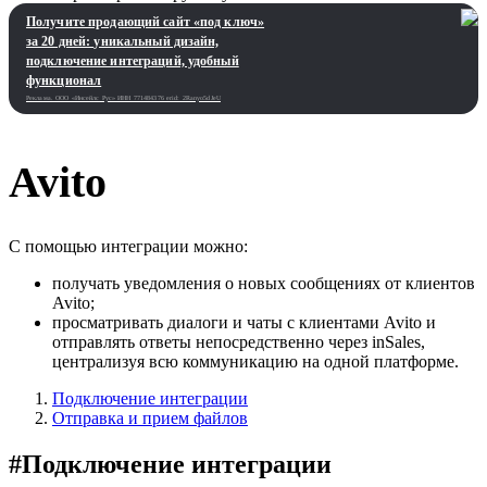
Получите продающий сайт «под ключ»
за 20 дней: уникальный дизайн,
подключение интеграций, удобный
функционал
Реклама. ООО «Инсейлс Рус»‎ ИНН 771484376 erid: 2Ranyo5dJeU
Avito
С помощью интеграции можно:
получать уведомления о новых сообщениях от клиентов
Avito;
просматривать диалоги и чаты с клиентами Avito и
отправлять ответы непосредственно через inSales,
централизуя всю коммуникацию на одной платформе.
Подключение интеграции
Отправка и прием файлов
#
Подключение интеграции