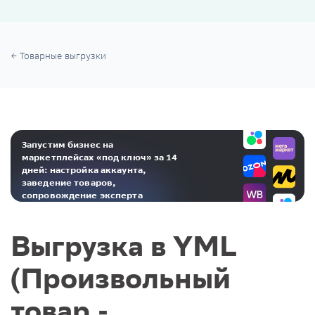
Товарные выгрузки
Запустим бизнес на
маркетплейсах «под ключ» за 14
дней: настройка аккаунта,
заведение товаров,
сопровождение эксперта
Реклама. ООО «Инсейлс Рус»‎ ИНН 771484376 erid: 2RanyoG1Dct
Выгрузка в YML
(Произвольный
товар -