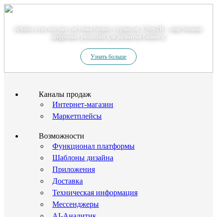
Теперь мы – Сбер2B
inSales стал частью системы бизнес-сервисов. Сбер2В – еще больше
цифровых решений для развития бизнеса!
Узнать больше
Каналы продаж
Интернет-магазин
Маркетплейсы
Возможности
Функционал платформы
Шаблоны дизайна
Приложения
Доставка
Техническая информация
Мессенджеры
AI-Аналитик