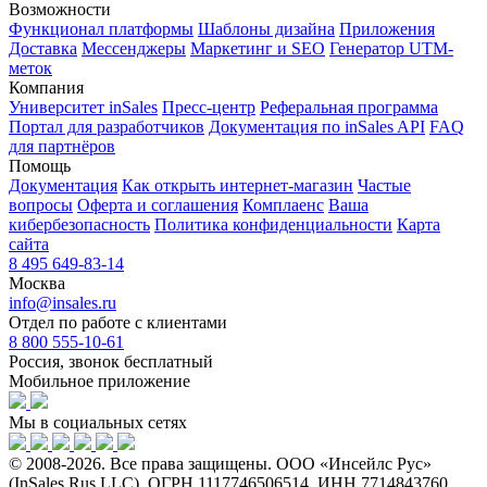
Возможности
Функционал платформы
Шаблоны дизайна
Приложения
Доставка
Мессенджеры
Маркетинг и SEO
Генератор UTM-
меток
Компания
Университет inSales
Пресс-центр
Реферальная программа
Портал для разработчиков
Документация по inSales API
FAQ
для партнёров
Помощь
Документация
Как открыть интернет-магазин
Частые
вопросы
Оферта и соглашения
Комплаенс
Ваша
кибербезопасность
Политика конфиденциальности
Карта
сайта
8 495 649-83-14
Москва
info@insales.ru
Отдел по работе с клиентами
8 800 555-10-61
Россия, звонок бесплатный
Мобильное приложение
Мы в социальных сетях
© 2008-2026. Все права защищены. ООО «Инсейлс Рус»
(InSales Rus LLC). ОГРН 1117746506514, ИНН 7714843760.