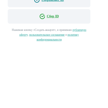
Сбер ID
Нажимая кнопку «‎Создать аккаунт»‎, я принимаю
публичную
оферту
,
пользовательское соглашение
и
политику
конфиденциальности