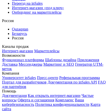
Переезд на inSales
Интернет-магазин «под ключ»
Онбординг на маркетплейсы
Россия
Qazaqstan
Беларусь
Россия
Каналы продаж
Интернет-магазин
Маркетплейсы
Возможности
Функционал платформы
Шаблоны дизайна
Приложения
Доставка
Мессенджеры
Маркетинг и SEO
Генератор UTM-
меток
Компания
Университет inSales
Пресс-центр
Реферальная программа
Портал для разработчиков
Документация по inSales API
FAQ
для партнёров
Помощь
Документация
Как открыть интернет-магазин
Частые
вопросы
Оферта и соглашения
Комплаенс
Ваша
кибербезопасность
Политика конфиденциальности
Карта
сайта