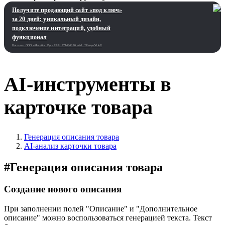
Получите продающий сайт «под ключ»
за 20 дней: уникальный дизайн,
подключение интеграций, удобный
функционал
Реклама. ООО «Инсейлс Рус»‎ ИНН 771484376 erid: 2Ranyo5dJeU
AI-инструменты в
карточке товара
Генерация описания товара
AI-анализ карточки товара
#
Генерация описания товара
Создание нового описания
При заполнении полей "Описание" и "Дополнительное
описание" можно воспользоваться генерацией текста. Текст