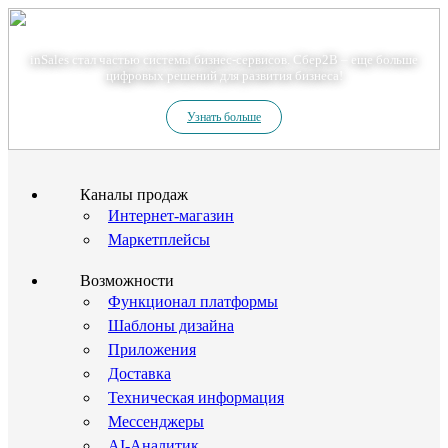
Теперь мы – Сбер2B
inSales стал частью системы бизнес-сервисов. Сбер2В – еще больше
цифровых решений для развития бизнеса!
Узнать больше
Каналы продаж
Интернет-магазин
Маркетплейсы
Возможности
Функционал платформы
Шаблоны дизайна
Приложения
Доставка
Техническая информация
Мессенджеры
AI-Аналитик