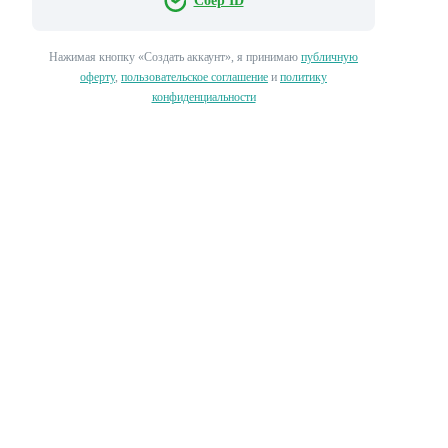
Сбер ID
Нажимая кнопку «‎Создать аккаунт»‎, я принимаю
публичную
оферту
,
пользовательское соглашение
и
политику
конфиденциальности