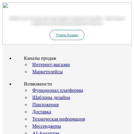
Теперь мы – Сбер2B
inSales стал частью системы бизнес-сервисов. Сбер2В – еще больше
цифровых решений для развития бизнеса!
Узнать больше
Каналы продаж
Интернет-магазин
Маркетплейсы
Возможности
Функционал платформы
Шаблоны дизайна
Приложения
Доставка
Техническая информация
Мессенджеры
AI-Аналитик