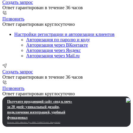
Создать запрос
Ответ гарантирован в течение 36 часов
Позвонить
Ответ гарантирован круглосуточно
Настройки регистрации и авторизации клиентов
Авторизация по паролю и коду
Авторизация через ВКонтакте
Авторизация через Яндекс
Авторизация через Mail.ru
Создать запрос
Ответ гарантирован в течение 36 часов
Позвонить
Ответ гарантирован круглосуточно
Получите продающий сайт «под ключ»
за 20 дней: уникальный дизайн,
подключение интеграций, удобный
функционал
Реклама. ООО «Инсейлс Рус»‎ ИНН 771484376 erid: 2Ranyo5dJeU