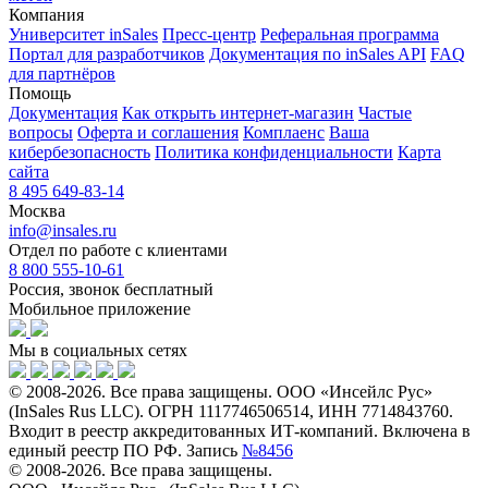
Компания
Университет inSales
Пресс-центр
Реферальная программа
Портал для разработчиков
Документация по inSales API
FAQ
для партнёров
Помощь
Документация
Как открыть интернет-магазин
Частые
вопросы
Оферта и соглашения
Комплаенс
Ваша
кибербезопасность
Политика конфиденциальности
Карта
сайта
8 495 649-83-14
Москва
info@insales.ru
Отдел по работе с клиентами
8 800 555-10-61
Россия, звонок бесплатный
Мобильное приложение
Мы в социальных сетях
© 2008-2026. Все права защищены. ООО «Инсейлс Рус»
(InSales Rus LLC). ОГРН 1117746506514, ИНН 7714843760.
Входит в реестр аккредитованных ИТ-компаний. Включена в
единый реестр ПО РФ. Запись
№8456
© 2008-2026. Все права защищены.