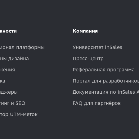
жности
Компания
ионал платформы
Университет inSales
ны дизайна
Пресс-центр
жения
Реферальная программа
ка
Портал для разработчико
нджеры
Документация по inSales 
инг и SEO
FAQ для партнёров
атор UTM-меток