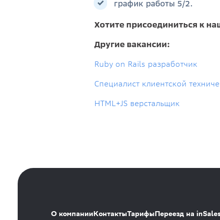
график работы 5/2.
Хотите присоединиться к н
Другие вакансии:
Ruby on Rails разработчик
Cпециалист клиентской технич
HTML+JS верстальщик
О компании
Контакты
Тарифы
Переезд на inSale